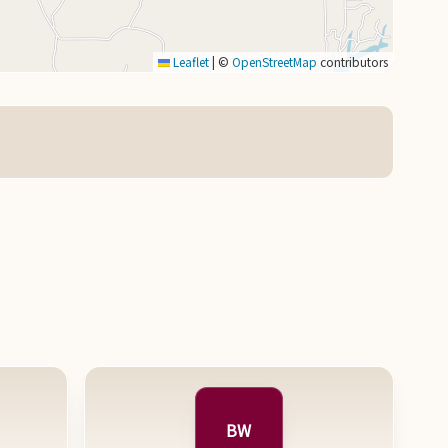
Leaflet
|
©
OpenStreetMap
contributors
BW