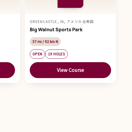
GREENCASTLE, IN, アメリカ合衆国
Big Walnut Sports Park
57 mi / 92 km N
OPEN
19 HOLES
View Course