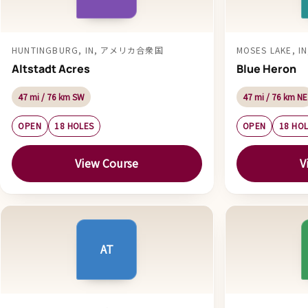
HUNTINGBURG, IN, アメリカ合衆国
MOSES LAKE,
Altstadt Acres
Blue Heron
47 mi / 76 km SW
47 mi / 76 km NE
OPEN
18 HOLES
OPEN
18 HO
View Course
V
AT