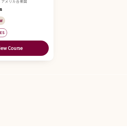
 IN, アメリカ合衆国
s
SW
LES
iew Course