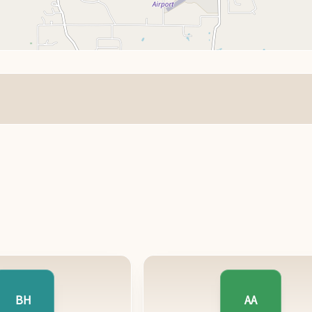
BH
AA