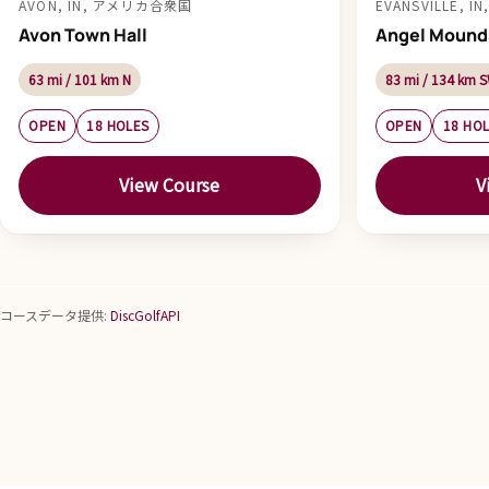
AVON, IN, アメリカ合衆国
EVANSVILLE,
Avon Town Hall
Angel Mound
63 mi / 101 km N
83 mi / 134 km 
OPEN
18 HOLES
OPEN
18 HO
View Course
V
コースデータ提供:
DiscGolfAPI