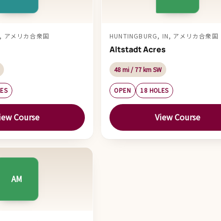
 IN, アメリカ合衆国
HUNTINGBURG, IN, アメリカ合衆国
Altstadt Acres
48 mi / 77 km SW
LES
OPEN
18 HOLES
iew Course
View Course
AM