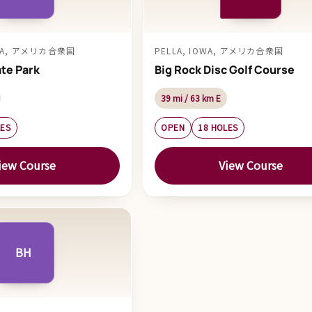
IOWA, アメリカ合衆国
PELLA, IOWA, アメリカ合衆国
ate Park
Big Rock Disc Golf Course
39 mi / 63 km E
LES
OPEN
18 HOLES
iew Course
View Course
BH