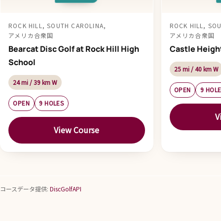
ROCK HILL, SOUTH CAROLINA,
ROCK HILL, SO
アメリカ合衆国
アメリカ合衆国
Bearcat Disc Golf at Rock Hill High
Castle Heigh
School
25 mi / 40 km W
24 mi / 39 km W
OPEN
9 HOL
OPEN
9 HOLES
V
View Course
コースデータ提供:
DiscGolfAPI