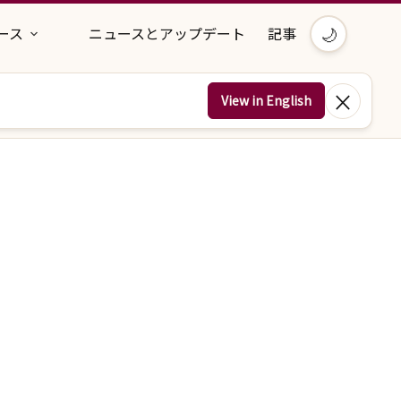
🌙
ース
ニュースとアップデート
記事
×
View in English