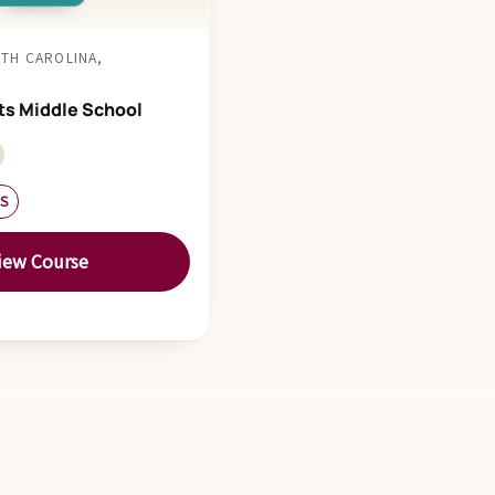
UTH CAROLINA,
ts Middle School
ES
iew Course