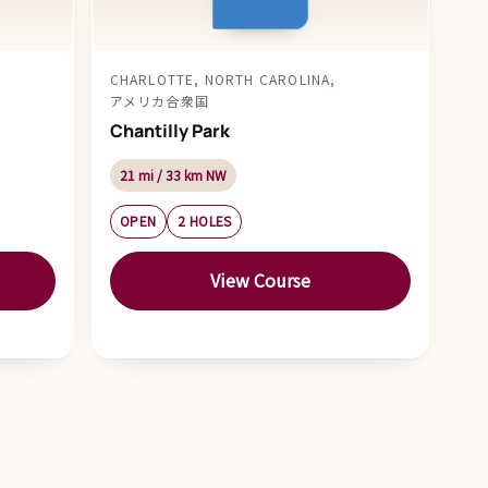
CHARLOTTE, NORTH CAROLINA,
アメリカ合衆国
Chantilly Park
21 mi / 33 km NW
OPEN
2 HOLES
View Course