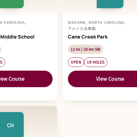
H CAROLINA,
WAXHAW, NORTH CAROLINA,
アメリカ合衆国
Middle School
Cane Creek Park
12 mi / 20 km SW
ES
OPEN
18 HOLES
iew Course
View Course
CH