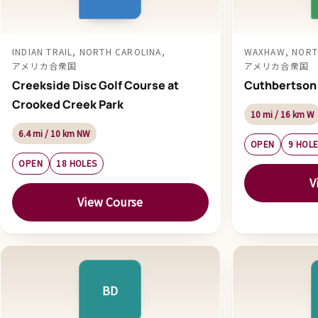
INDIAN TRAIL, NORTH CAROLINA,
WAXHAW, NORT
アメリカ合衆国
アメリカ合衆国
Creekside Disc Golf Course at
Cuthbertson 
Crooked Creek Park
10 mi / 16 km W
6.4 mi / 10 km NW
OPEN
9 HOL
OPEN
18 HOLES
V
View Course
BD