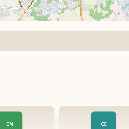
CM
CC