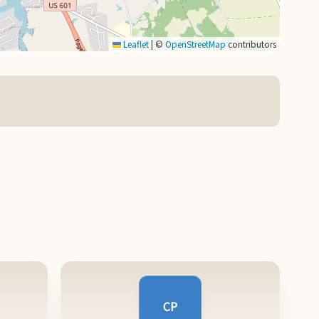
Leaflet
|
©
OpenStreetMap
contributors
CP