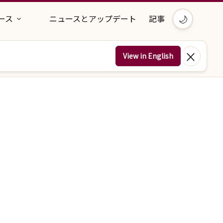
🌙
ース
ニュースとアップデート
記事
×
View in English