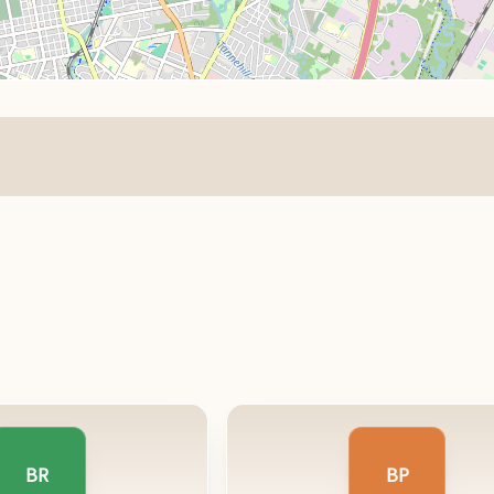
BR
BP