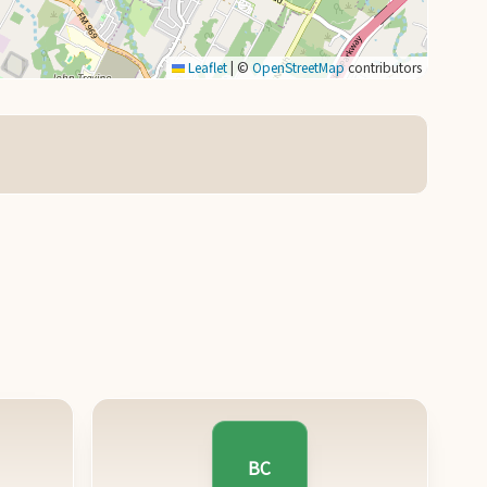
Leaflet
|
©
OpenStreetMap
contributors
BC