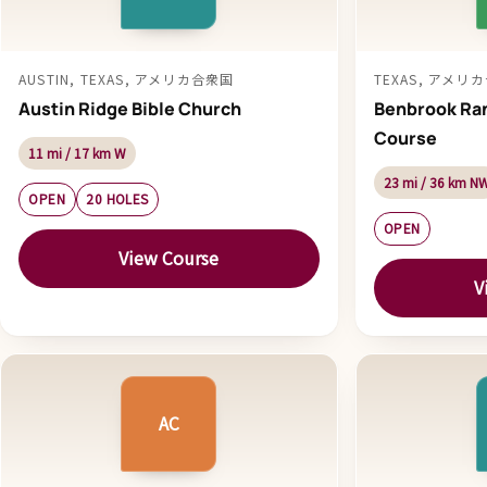
AUSTIN, TEXAS, アメリカ合衆国
TEXAS, アメリ
Austin Ridge Bible Church
Benbrook Ran
Course
11 mi / 17 km W
23 mi / 36 km N
OPEN
20 HOLES
OPEN
View Course
V
AC