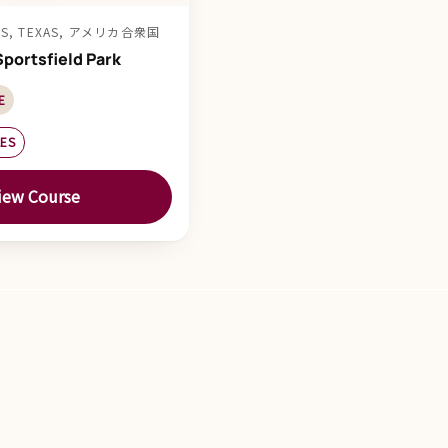
DS, TEXAS, アメリカ合衆国
portsfield Park
E
LES
iew Course