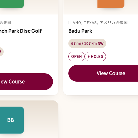
カ合衆国
LLANO, TEXAS, アメリカ合衆国
ch Park Disc Golf
Badu Park
67 mi / 107 km NW
W
OPEN
9 HOLES
View Course
iew Course
BB