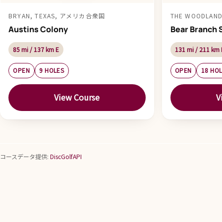
BRYAN, TEXAS, アメリカ合衆国
THE WOODLAN
Austins Colony
Bear Branch S
85 mi / 137 km E
131 mi / 211 km 
OPEN
9 HOLES
OPEN
18 HO
View Course
V
コースデータ提供:
DiscGolfAPI