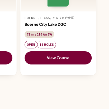
BOERNE, TEXAS, アメリカ合衆国
Boerne City Lake DGC
72 mi / 116 km SW
OPEN
18 HOLES
View Course