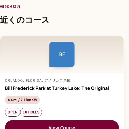
50KM以内
近くのコース
BF
ORLANDO, FLORIDA, アメリカ合衆国
Bill Frederick Park at Turkey Lake: The Original
4.4 mi / 7.1 km SW
OPEN
18 HOLES
View Course