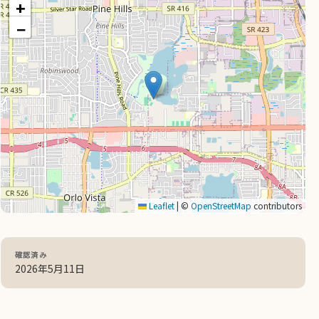
+
−
Leaflet
|
©
OpenStreetMap
contributors
確認済み
2026年5月11日