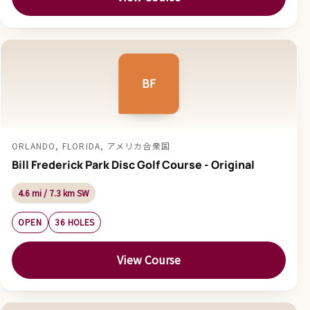
BF
ORLANDO, FLORIDA, アメリカ合衆国
Bill Frederick Park Disc Golf Course - Original
4.6 mi / 7.3 km SW
OPEN
36 HOLES
View Course