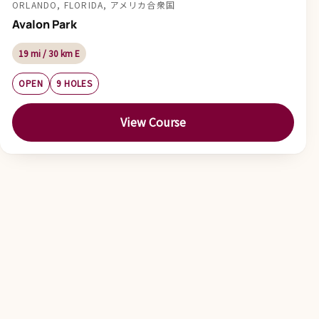
ORLANDO, FLORIDA, アメリカ合衆国
Avalon Park
19 mi / 30 km E
OPEN
9 HOLES
View Course