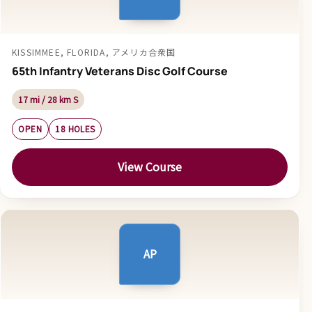
KISSIMMEE, FLORIDA, アメリカ合衆国
65th Infantry Veterans Disc Golf Course
17 mi / 28 km S
OPEN
18 HOLES
View Course
AP