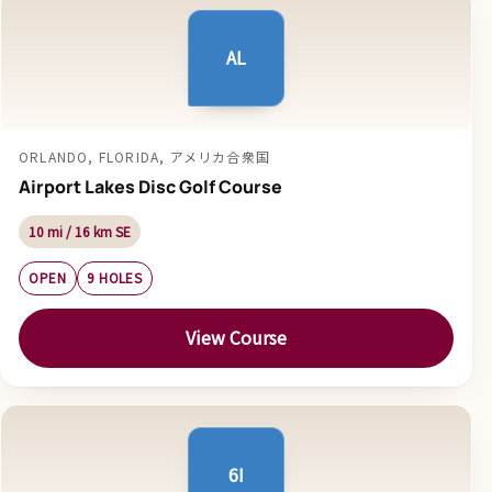
AL
ORLANDO, FLORIDA, アメリカ合衆国
Airport Lakes Disc Golf Course
10 mi / 16 km SE
OPEN
9 HOLES
View Course
6I