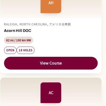
AH
RALEIGH, NORTH CAROLINA, アメリカ合衆国
Acorn Hill DGC
62 mi / 100 km NW
OPEN
18 HOLES
View Course
AC