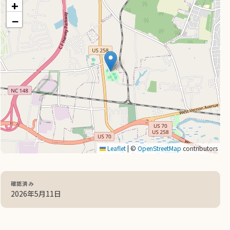
+
−
Leaflet
|
©
OpenStreetMap
contributors
確認済み
2026年5月11日