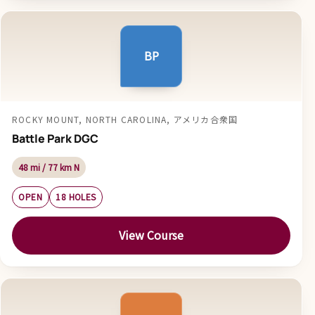
BP
ROCKY MOUNT, NORTH CAROLINA, アメリカ合衆国
Battle Park DGC
48 mi / 77 km N
OPEN
18 HOLES
View Course