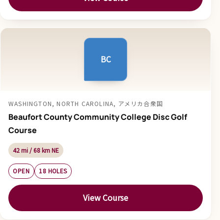
BC
WASHINGTON, NORTH CAROLINA, アメリカ合衆国
Beaufort County Community College Disc Golf
Course
42 mi / 68 km NE
OPEN
18 HOLES
View Course