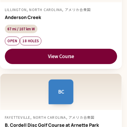
LILLINGTON, NORTH CAROLINA, アメリカ合衆国
Anderson Creek
67 mi / 107 km W
OPEN
18 HOLES
View Course
BC
FAYETTEVILLE, NORTH CAROLINA, アメリカ合衆国
B. Cordell Disc Golf Course at Arnette Park