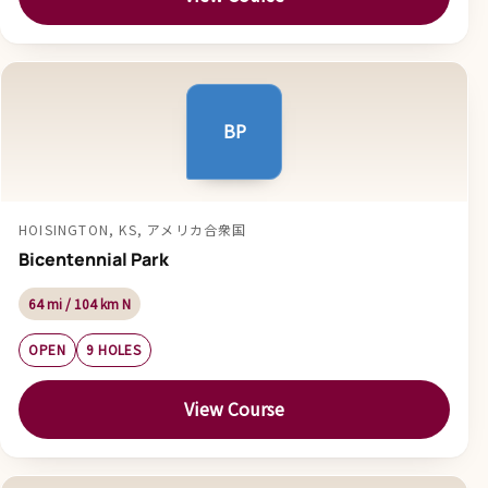
BP
HOISINGTON, KS, アメリカ合衆国
Bicentennial Park
64 mi / 104 km N
OPEN
9 HOLES
View Course