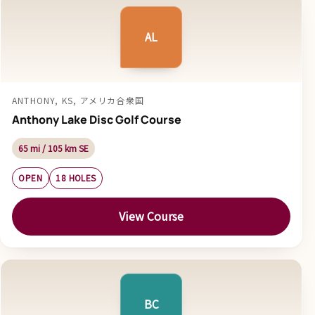
AL
ANTHONY, KS, アメリカ合衆国
Anthony Lake Disc Golf Course
65 mi / 105 km SE
OPEN
18 HOLES
View Course
BC