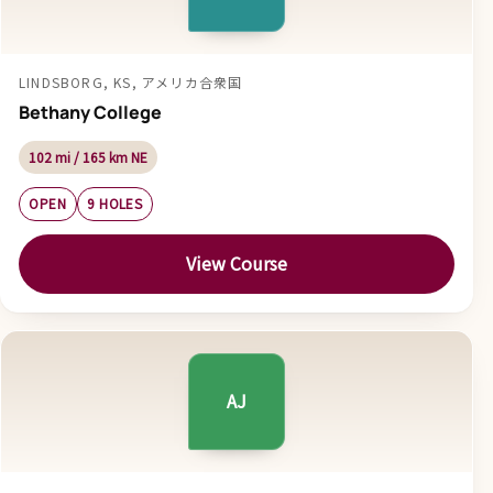
LINDSBORG, KS, アメリカ合衆国
Bethany College
102 mi / 165 km NE
OPEN
9 HOLES
View Course
AJ