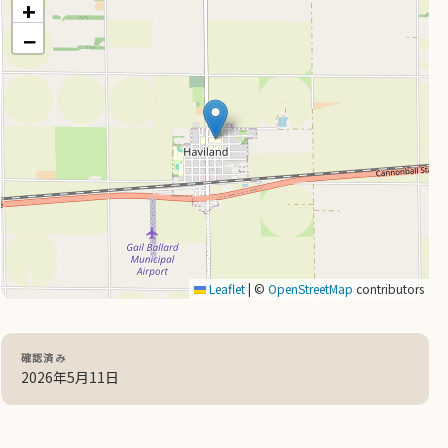
+
−
Leaflet
|
©
OpenStreetMap
contributors
確認済み
2026年5月11日