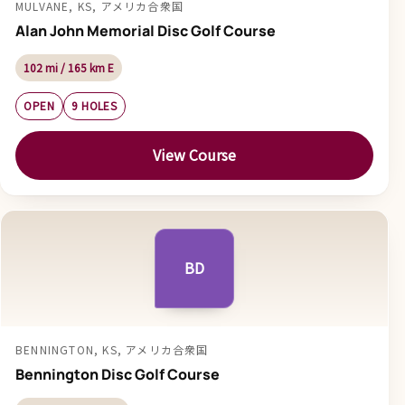
MULVANE, KS, アメリカ合衆国
Alan John Memorial Disc Golf Course
102 mi / 165 km E
OPEN
9 HOLES
View Course
BD
BENNINGTON, KS, アメリカ合衆国
Bennington Disc Golf Course