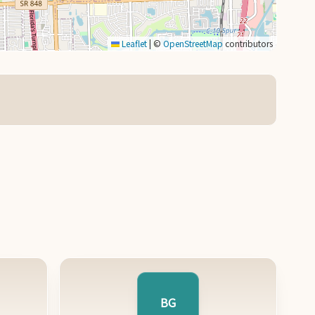
Leaflet
|
©
OpenStreetMap
contributors
BG