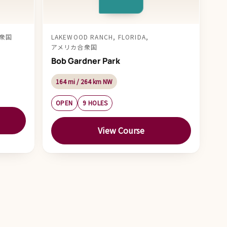
合衆国
LAKEWOOD RANCH, FLORIDA,
アメリカ合衆国
Bob Gardner Park
164 mi / 264 km NW
OPEN
9 HOLES
View Course