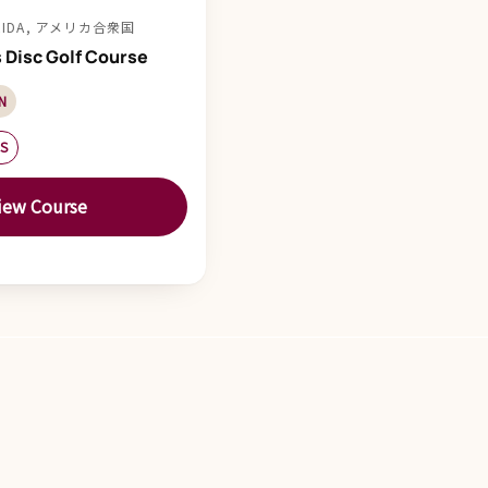
ORIDA, アメリカ合衆国
 Disc Golf Course
N
ES
iew Course