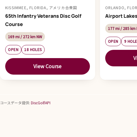
KISSIMMEE, FLORIDA, アメリカ合衆国
ORLANDO, FL
65th Infantry Veterans Disc Golf
Airport Lakes
Course
177 mi / 285 km 
169 mi / 272 km NW
OPEN
9 HOL
OPEN
18 HOLES
V
View Course
コースデータ提供:
DiscGolfAPI