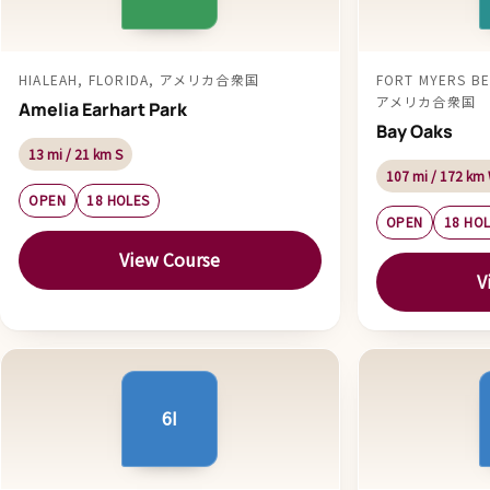
HIALEAH, FLORIDA, アメリカ合衆国
FORT MYERS BE
アメリカ合衆国
Amelia Earhart Park
Bay Oaks
13 mi / 21 km S
107 mi / 172 km
OPEN
18 HOLES
OPEN
18 HO
View Course
V
6I