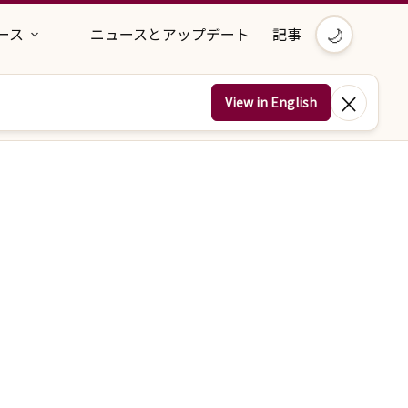
🌙
ース
ニュースとアップデート
記事
×
View in English