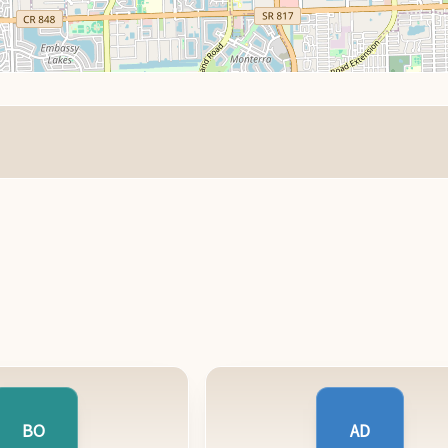
BO
AD