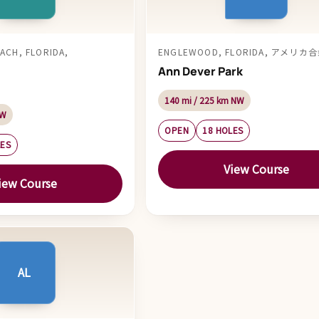
ACH, FLORIDA,
ENGLEWOOD, FLORIDA, アメリカ
Ann Dever Park
140 mi / 225 km NW
 W
OPEN
18 HOLES
LES
View Course
iew Course
AL