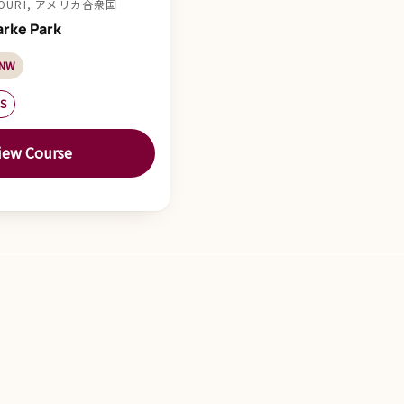
SSOURI, アメリカ合衆国
arke Park
 NW
ES
iew Course