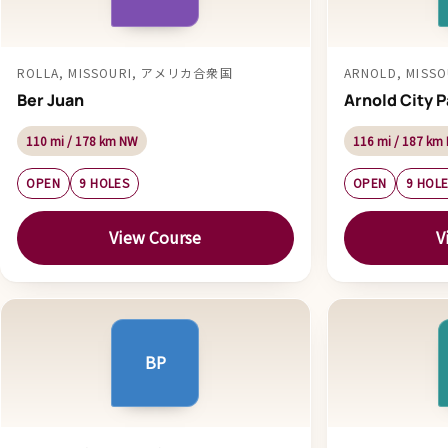
ROLLA, MISSOURI, アメリカ合衆国
ARNOLD, MIS
Ber Juan
Arnold City P
110 mi / 178 km NW
116 mi / 187 km 
OPEN
9 HOLES
OPEN
9 HOL
View Course
V
BP