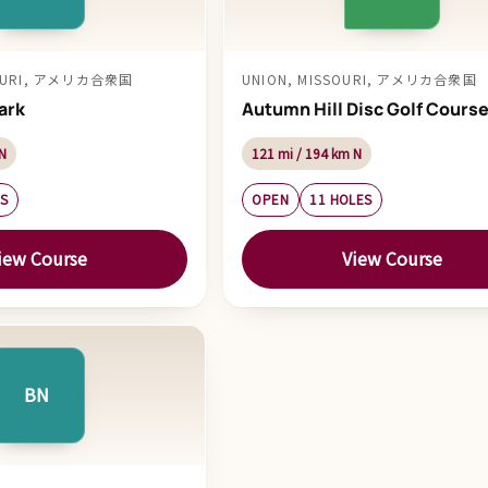
SOURI, アメリカ合衆国
UNION, MISSOURI, アメリカ合衆国
ark
Autumn Hill Disc Golf Cours
N
121 mi / 194 km N
ES
OPEN
11 HOLES
iew Course
View Course
BN