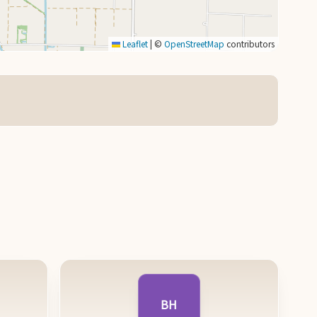
Leaflet
|
©
OpenStreetMap
contributors
BH