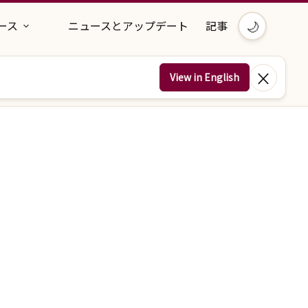
🌙
ース
ニュースとアップデート
記事
×
View in English