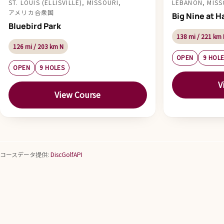
ST. LOUIS (ELLISVILLE), MISSOURI,
LEBANON, MI
アメリカ合衆国
Big Nine at H
Bluebird Park
138 mi / 221 km
126 mi / 203 km N
OPEN
9 HOL
OPEN
9 HOLES
V
View Course
コースデータ提供:
DiscGolfAPI