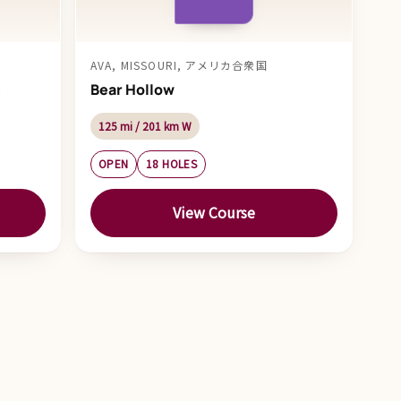
AVA, MISSOURI, アメリカ合衆国
e
Bear Hollow
125 mi / 201 km W
OPEN
18 HOLES
View Course