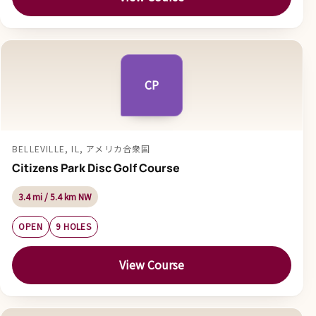
CP
BELLEVILLE, IL, アメリカ合衆国
Citizens Park Disc Golf Course
3.4 mi / 5.4 km NW
OPEN
9 HOLES
View Course