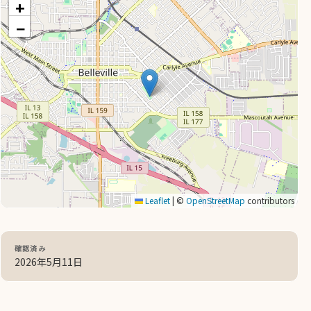
+
−
Leaflet
|
©
OpenStreetMap
contributors
確認済み
2026年5月11日