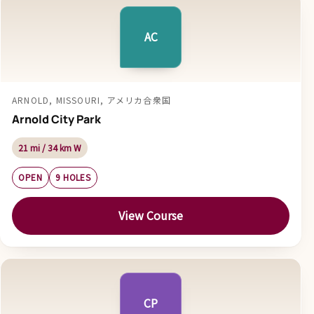
AC
ARNOLD, MISSOURI, アメリカ合衆国
Arnold City Park
21 mi / 34 km W
OPEN
9 HOLES
View Course
CP