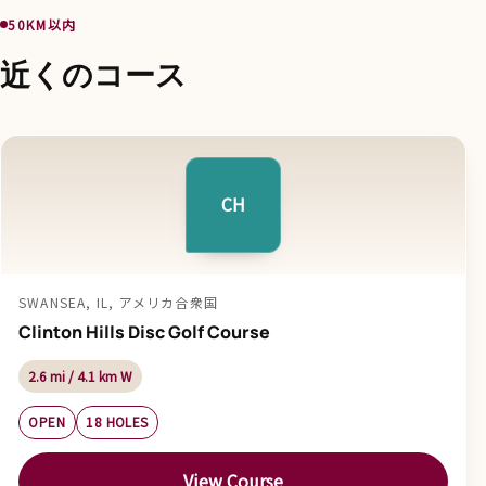
50KM以内
近くのコース
CH
SWANSEA, IL, アメリカ合衆国
Clinton Hills Disc Golf Course
2.6 mi / 4.1 km W
OPEN
18 HOLES
View Course