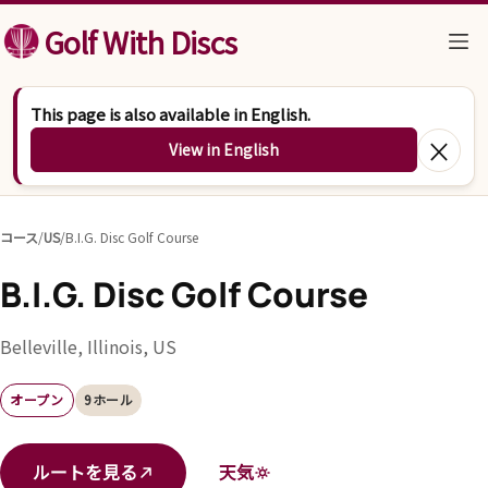
コンテンツへスキップ
Golf With Discs
This page is also available in English.
×
View in English
コース
/
US
/
B.I.G. Disc Golf Course
B.I.G. Disc Golf Course
Belleville, Illinois, US
オープン
9ホール
ルートを見る
天気