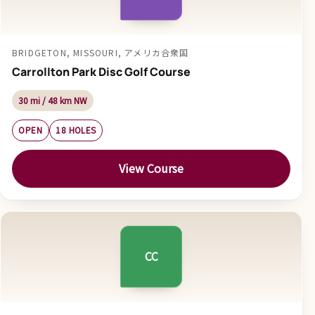
BRIDGETON, MISSOURI, アメリカ合衆国
Carrollton Park Disc Golf Course
30 mi / 48 km NW
OPEN
18 HOLES
View Course
CC