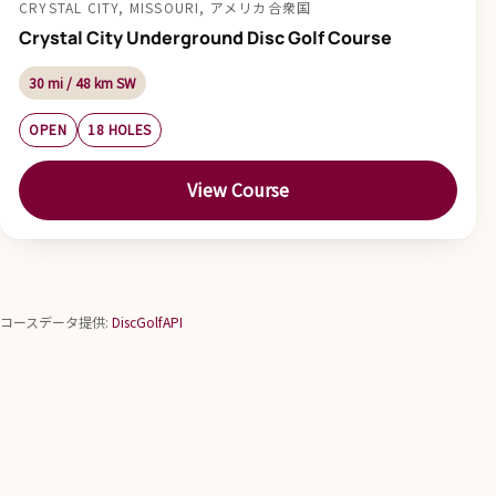
CRYSTAL CITY, MISSOURI, アメリカ合衆国
Crystal City Underground Disc Golf Course
30 mi / 48 km SW
OPEN
18 HOLES
View Course
コースデータ提供:
DiscGolfAPI