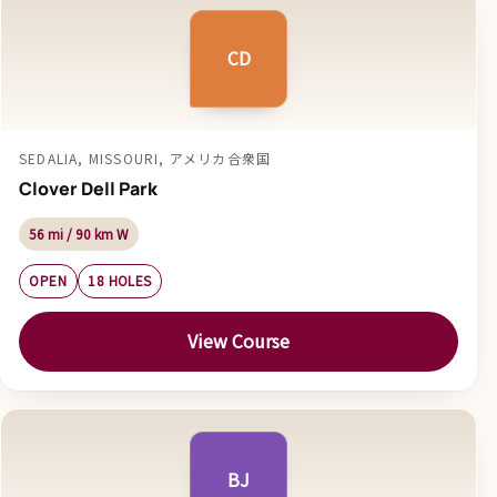
CD
SEDALIA, MISSOURI, アメリカ合衆国
Clover Dell Park
56 mi / 90 km W
OPEN
18 HOLES
View Course
BJ