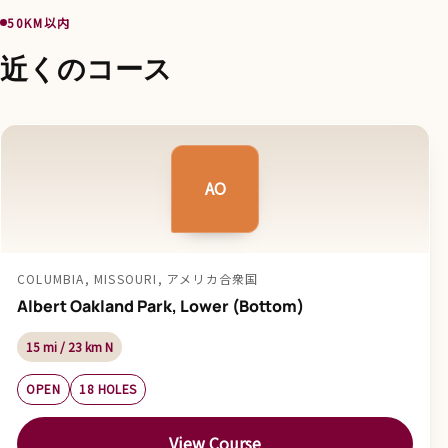
50KM以内
近くのコース
AO
COLUMBIA, MISSOURI, アメリカ合衆国
Albert Oakland Park, Lower (Bottom)
15 mi / 23 km N
OPEN
18 HOLES
View Course