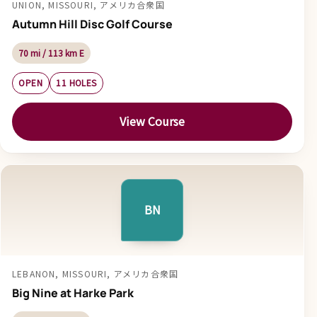
UNION, MISSOURI, アメリカ合衆国
Autumn Hill Disc Golf Course
70 mi / 113 km E
OPEN
11 HOLES
View Course
BN
LEBANON, MISSOURI, アメリカ合衆国
Big Nine at Harke Park