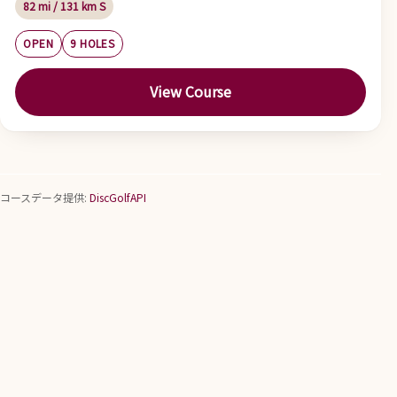
82 mi / 131 km S
OPEN
9 HOLES
View Course
コースデータ提供:
DiscGolfAPI