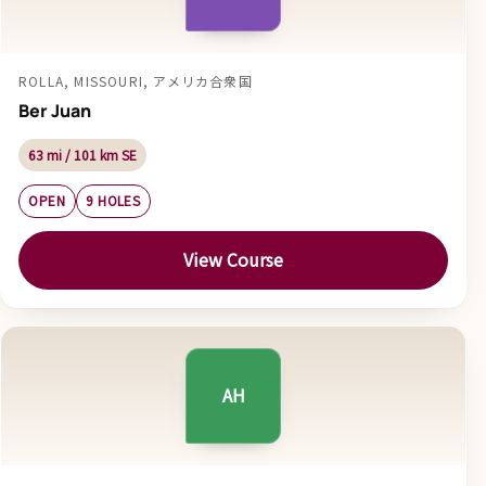
ROLLA, MISSOURI, アメリカ合衆国
Ber Juan
63 mi / 101 km SE
OPEN
9 HOLES
View Course
AH