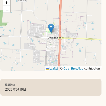
+
−
Leaflet
|
©
OpenStreetMap
contributors
確認済み
2026年5月9日