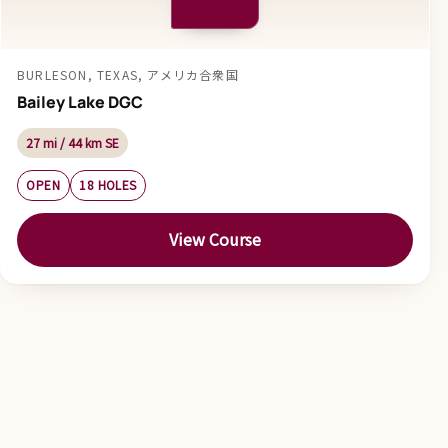
BURLESON, TEXAS, アメリカ合衆国
Bailey Lake DGC
27 mi / 44 km SE
OPEN
18 HOLES
View Course