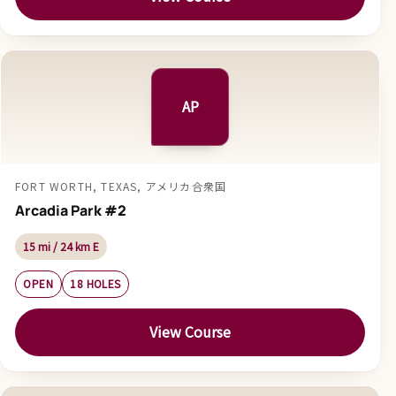
AP
FORT WORTH, TEXAS, アメリカ合衆国
Arcadia Park #2
15 mi / 24 km E
OPEN
18 HOLES
View Course