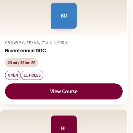
BD
CROWLEY, TEXAS, アメリカ合衆国
Bicentennial DGC
23 mi / 38 km SE
OPEN
21 HOLES
View Course
BL