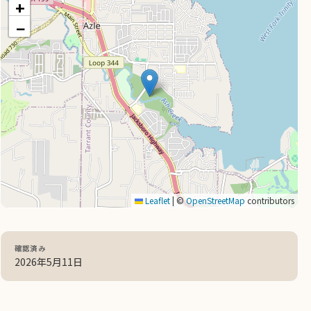
+
−
Leaflet
|
©
OpenStreetMap
contributors
確認済み
2026年5月11日