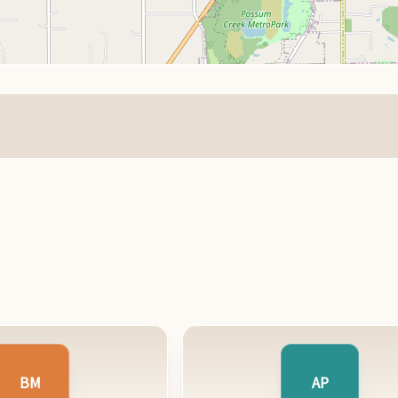
BM
AP