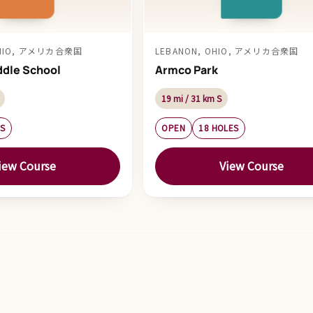
OHIO, アメリカ合衆国
LEBANON, OHIO, アメリカ合衆国
ddle School
Armco Park
19 mi / 31 km S
ES
OPEN
18 HOLES
iew Course
View Course