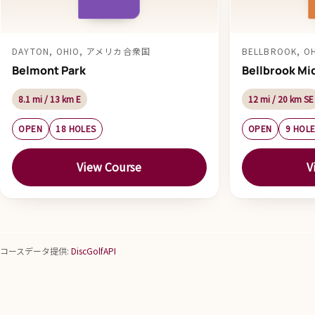
DAYTON, OHIO, アメリカ合衆国
BELLBROOK, 
Belmont Park
Bellbrook Mi
8.1 mi / 13 km E
12 mi / 20 km SE
OPEN
18 HOLES
OPEN
9 HOL
View Course
V
コースデータ提供:
DiscGolfAPI