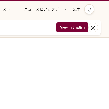
🌙
ース
ニュースとアップデート
記事
×
View in English