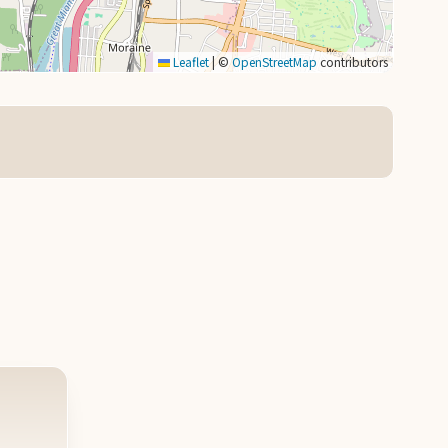
Leaflet
|
©
OpenStreetMap
contributors