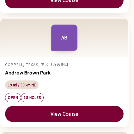
View Course
AB
COPPELL, TEXAS, アメリカ合衆国
Andrew Brown Park
19 mi / 30 km NE
OPEN
18 HOLES
View Course