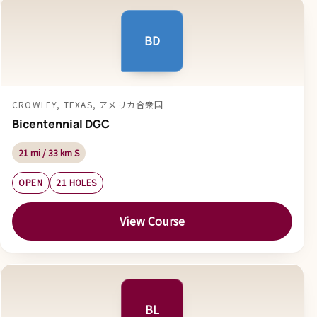
BD
CROWLEY, TEXAS, アメリカ合衆国
Bicentennial DGC
21 mi / 33 km S
OPEN
21 HOLES
View Course
BL