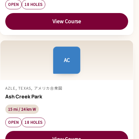
OPEN
18 HOLES
View Course
AC
AZLE, TEXAS, アメリカ合衆国
Ash Creek Park
15 mi / 24 km W
OPEN
18 HOLES