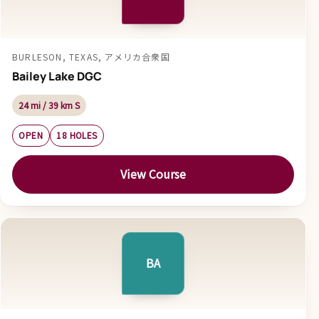
BURLESON, TEXAS, アメリカ合衆国
Bailey Lake DGC
24 mi / 39 km S
OPEN
18 HOLES
View Course
BA