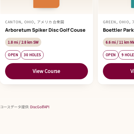
CANTON, OHIO, アメリカ合衆国
GREEN, OHIO
Arboretum Spiker Disc Golf Couse
Boettler Park
1.8 mi / 2.8 km SW
6.6 mi / 11 km N
OPEN
30 HOLES
OPEN
9 HOL
View Course
V
コースデータ提供:
DiscGolfAPI