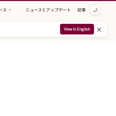
🌙
ース
ニュースとアップデート
記事
×
View in English