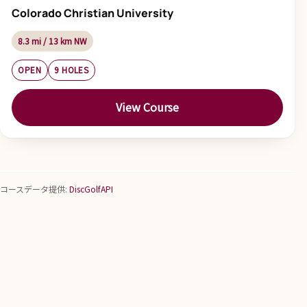
Colorado Christian University
8.3 mi / 13 km NW
OPEN
9 HOLES
View Course
コースデータ提供:
DiscGolfAPI