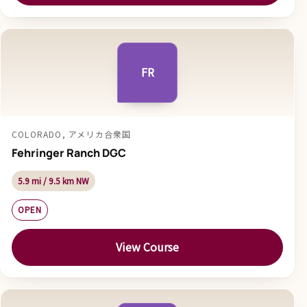
FR
COLORADO, アメリカ合衆国
Fehringer Ranch DGC
5.9 mi / 9.5 km NW
OPEN
View Course