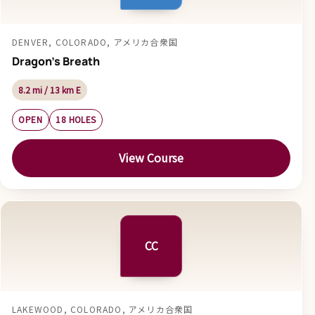
DENVER, COLORADO, アメリカ合衆国
Dragon's Breath
8.2 mi / 13 km E
OPEN
18 HOLES
View Course
CC
LAKEWOOD, COLORADO, アメリカ合衆国