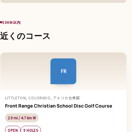
50KM以内
近くのコース
FR
LITTLETON, COLORADO, アメリカ合衆国
Front Range Christian School Disc Golf Course
2.9 mi / 4.7 km W
OPEN
9 HOLES