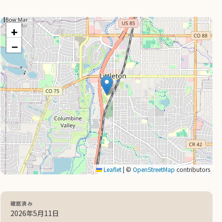
+
−
Leaflet
|
©
OpenStreetMap
contributors
確認済み
2026年5月11日