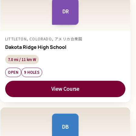
DR
LITTLETON, COLORADO, アメリカ合衆国
Dakota Ridge High School
7.0 mi / 11 km W
OPEN
9 HOLES
View Course
DB