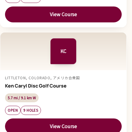
View Course
KC
LITTLETON, COLORADO, アメリカ合衆国
Ken Caryl Disc Golf Course
5.7 mi / 9.1 km W
OPEN
9 HOLES
View Course