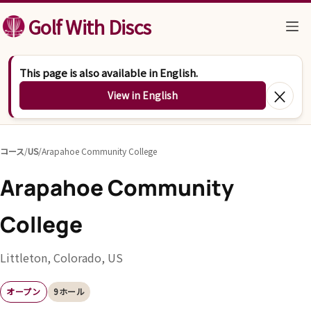
コンテンツへスキップ
Golf With Discs
This page is also available in English.
×
View in English
コース
/
US
/
Arapahoe Community College
Arapahoe Community
College
Littleton, Colorado, US
オープン
9ホール