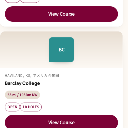
View Course
BC
HAVILAND, KS, アメリカ合衆国
Barclay College
65 mi / 105 km NW
OPEN
18 HOLES
View Course