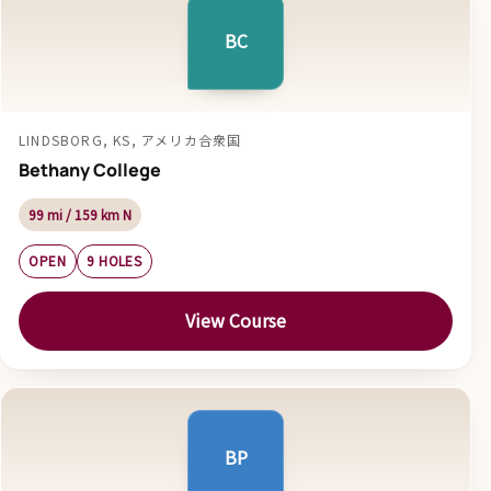
BC
LINDSBORG, KS, アメリカ合衆国
Bethany College
99 mi / 159 km N
OPEN
9 HOLES
View Course
BP