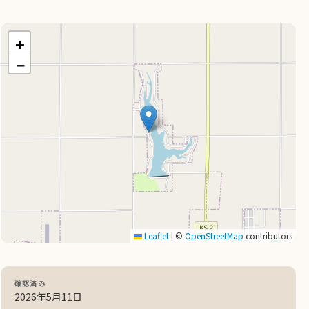
+
−
Leaflet
|
©
OpenStreetMap
contributors
確認済み
2026年5月11日