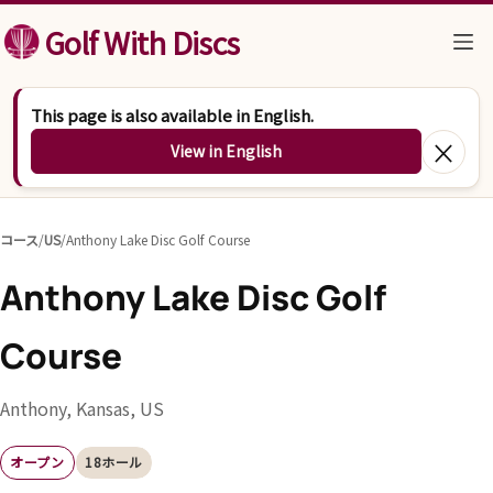
コンテンツへスキップ
Golf With Discs
This page is also available in English.
×
View in English
コース
/
US
/
Anthony Lake Disc Golf Course
Anthony Lake Disc Golf
Course
Anthony, Kansas, US
オープン
18ホール