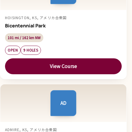
HOISINGTON, KS, アメリカ合衆国
Bicentennial Park
101 mi / 162 km NW
OPEN
9 HOLES
View Course
AD
ADMIRE, KS, アメリカ合衆国