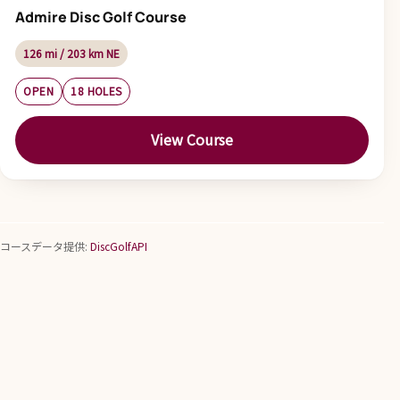
Admire Disc Golf Course
126 mi / 203 km NE
OPEN
18 HOLES
View Course
コースデータ提供:
DiscGolfAPI