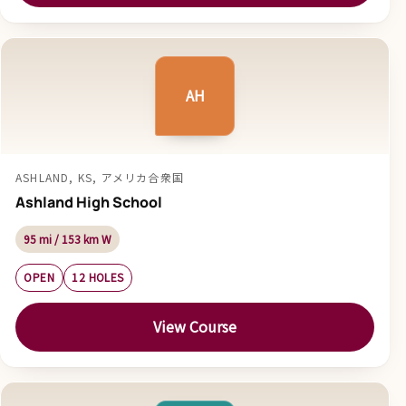
AH
ASHLAND, KS, アメリカ合衆国
Ashland High School
95 mi / 153 km W
OPEN
12 HOLES
View Course