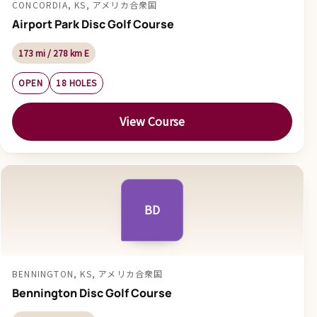
CONCORDIA, KS, アメリカ合衆国
Airport Park Disc Golf Course
173 mi / 278 km E
OPEN
18 HOLES
View Course
BD
BENNINGTON, KS, アメリカ合衆国
Bennington Disc Golf Course