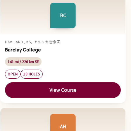
BC
HAVILAND, KS, アメリカ合衆国
Barclay College
141 mi / 226 km SE
OPEN
18 HOLES
View Course
AH