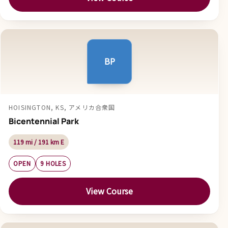
BP
HOISINGTON, KS, アメリカ合衆国
Bicentennial Park
119 mi / 191 km E
OPEN
9 HOLES
View Course