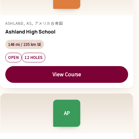
ASHLAND, KS, アメリカ合衆国
Ashland High School
146 mi / 235 km SE
OPEN
12 HOLES
View Course
AP