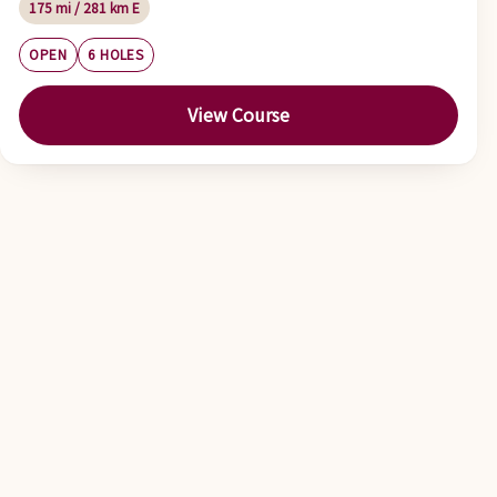
175 mi / 281 km E
OPEN
6 HOLES
View Course