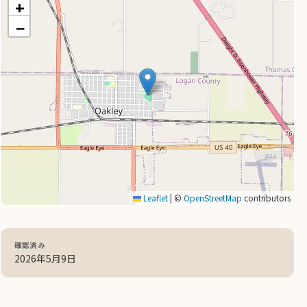
+
−
Leaflet
|
©
OpenStreetMap
contributors
確認済み
2026年5月9日