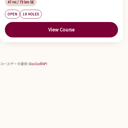
47 mi / 75 km SE
OPEN
18 HOLES
View Course
コースデータ提供:
DiscGolfAPI