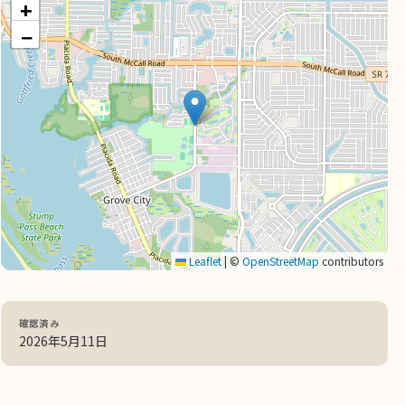
+
−
Leaflet
|
©
OpenStreetMap
contributors
確認済み
2026年5月11日