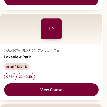
LP
SARASOTA, FLORIDA, アメリカ合衆国
Lakeview Park
26 mi / 42 km N
OPEN
20 HOLES
View Course