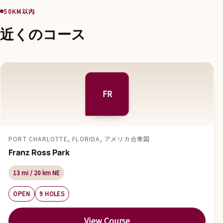
50KM以内
近くのコース
FR
PORT CHARLOTTE, FLORIDA, アメリカ合衆国
Franz Ross Park
13 mi / 20 km NE
OPEN
9 HOLES
View Course