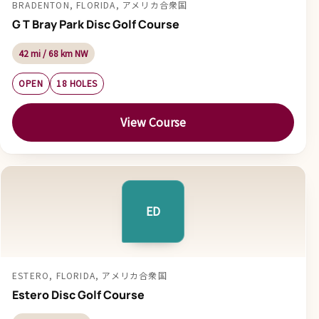
BRADENTON, FLORIDA, アメリカ合衆国
G T Bray Park Disc Golf Course
42 mi / 68 km NW
OPEN
18 HOLES
View Course
ED
ESTERO, FLORIDA, アメリカ合衆国
Estero Disc Golf Course