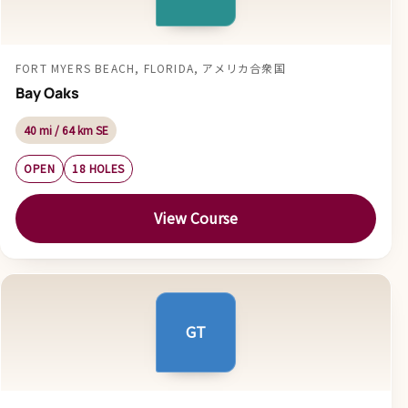
FORT MYERS BEACH, FLORIDA, アメリカ合衆国
Bay Oaks
40 mi / 64 km SE
OPEN
18 HOLES
View Course
GT