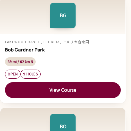
BG
LAKEWOOD RANCH, FLORIDA, アメリカ合衆国
Bob Gardner Park
39 mi / 62 km N
OPEN
9 HOLES
View Course
BO