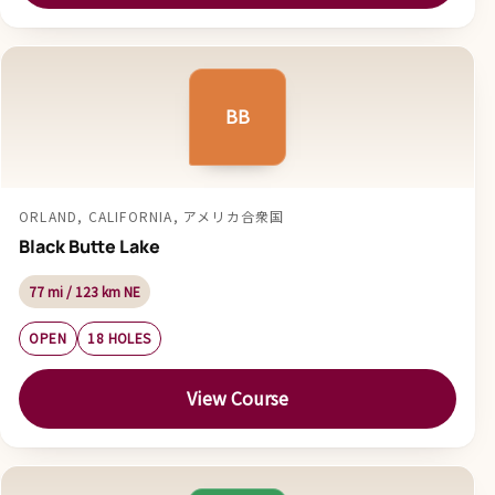
BB
ORLAND, CALIFORNIA, アメリカ合衆国
Black Butte Lake
77 mi / 123 km NE
OPEN
18 HOLES
View Course