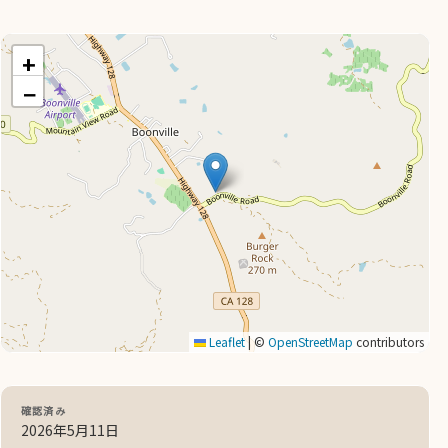
+
−
Leaflet
|
©
OpenStreetMap
contributors
確認済み
2026年5月11日