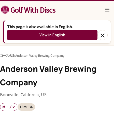
コンテンツへスキップ
Golf With Discs
This page is also available in English.
×
View in English
コース
/
US
/
Anderson Valley Brewing Company
Anderson Valley Brewing
Company
Boonville, California, US
オープン
18ホール