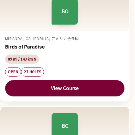
BO
MIRANDA, CALIFORNIA, アメリカ合衆国
Birds of Paradise
89 mi / 143 km N
OPEN
27 HOLES
View Course
BC