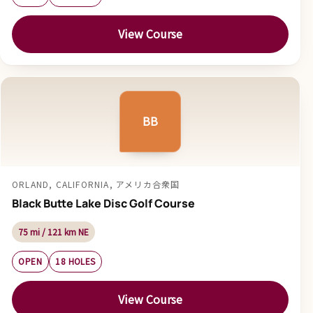
View Course
BB
ORLAND, CALIFORNIA, アメリカ合衆国
Black Butte Lake Disc Golf Course
75 mi / 121 km NE
OPEN
18 HOLES
View Course