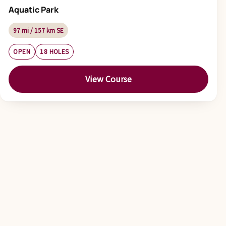
Aquatic Park
97 mi / 157 km SE
OPEN
18 HOLES
View Course