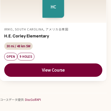
HC
IRMO, SOUTH CAROLINA, アメリカ合衆国
H.E. Corley Elementary
30 mi / 48 km SW
OPEN
9 HOLES
View Course
コースデータ提供:
DiscGolfAPI