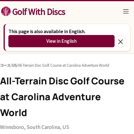
コンテンツへスキップ
Golf With Discs
This page is also available in English.
×
View in English
コース
/
US
/
All-Terrain Disc Golf Course at Carolina Adventure World
All-Terrain Disc Golf Course
at Carolina Adventure
World
Winnsboro, South Carolina, US