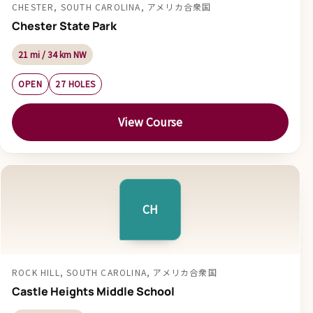
CHESTER, SOUTH CAROLINA, アメリカ合衆国
Chester State Park
21 mi / 34 km NW
OPEN
27 HOLES
View Course
CH
ROCK HILL, SOUTH CAROLINA, アメリカ合衆国
Castle Heights Middle School