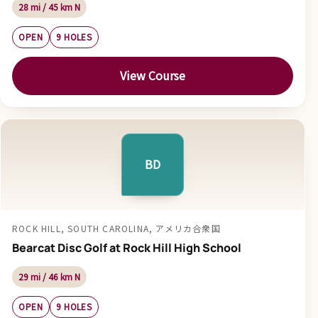
28 mi / 45 km N
OPEN
9 HOLES
View Course
BD
ROCK HILL, SOUTH CAROLINA, アメリカ合衆国
Bearcat Disc Golf at Rock Hill High School
29 mi / 46 km N
OPEN
9 HOLES