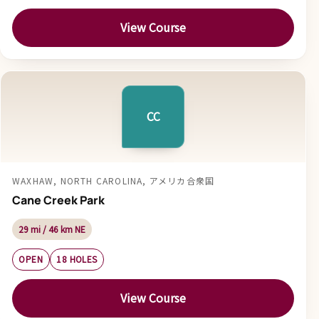
View Course
CC
WAXHAW, NORTH CAROLINA, アメリカ合衆国
Cane Creek Park
29 mi / 46 km NE
OPEN
18 HOLES
View Course