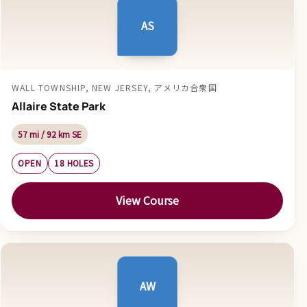
AS
WALL TOWNSHIP, NEW JERSEY, アメリカ合衆国
Allaire State Park
57 mi / 92 km SE
OPEN
18 HOLES
View Course
AW