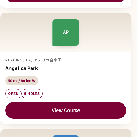
AP
READING, PA, アメリカ合衆国
Angelica Park
50 mi / 80 km W
OPEN
9 HOLES
View Course