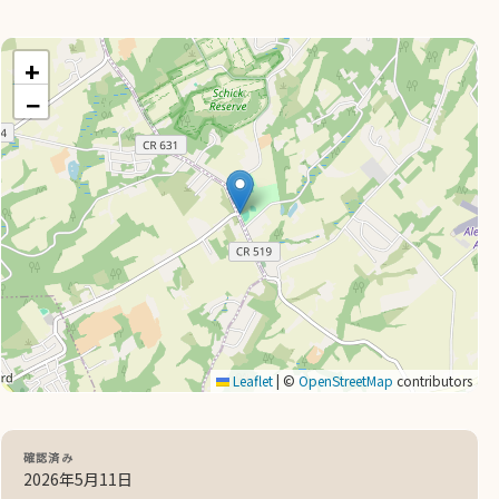
+
−
Leaflet
|
©
OpenStreetMap
contributors
確認済み
2026年5月11日