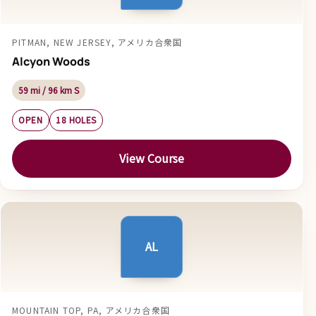
PITMAN, NEW JERSEY, アメリカ合衆国
Alcyon Woods
59 mi / 96 km S
OPEN
18 HOLES
View Course
AL
MOUNTAIN TOP, PA, アメリカ合衆国