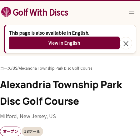
コンテンツへスキップ
Golf With Discs
This page is also available in English.
×
View in English
コース
/
US
/
Alexandria Township Park Disc Golf Course
Alexandria Township Park
Disc Golf Course
Milford, New Jersey, US
オープン
18ホール