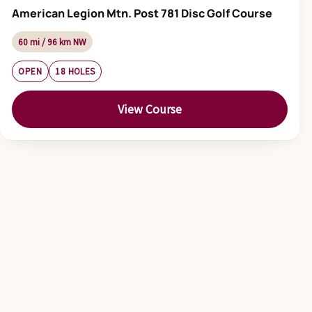
American Legion Mtn. Post 781 Disc Golf Course
60 mi / 96 km NW
OPEN
18 HOLES
View Course