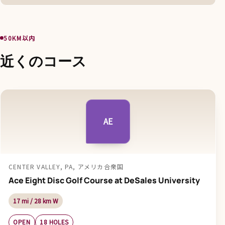
50KM以内
近くのコース
AE
CENTER VALLEY, PA, アメリカ合衆国
Ace Eight Disc Golf Course at DeSales University
17 mi / 28 km W
OPEN
18 HOLES