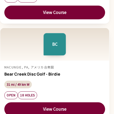
View Course
BC
MACUNGIE, PA, アメリカ合衆国
Bear Creek Disc Golf - Birdie
31 mi / 49 km W
OPEN
18 HOLES
View Course