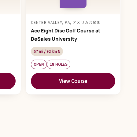
CENTER VALLEY, PA, アメリカ合衆国
Ace Eight Disc Golf Course at
DeSales University
57 mi / 92 km N
OPEN
18 HOLES
View Course