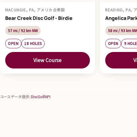
MACUNGIE, PA, アメリカ合衆国
READING, PA
Bear Creek Disc Golf - Birdie
Angelica Par
57 mi / 92 km NW
58 mi / 93 km N
OPEN
18 HOLES
OPEN
9 HOL
View Course
V
コースデータ提供:
DiscGolfAPI