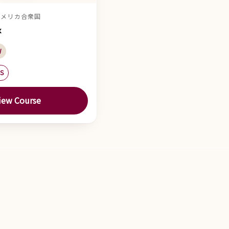
, アメリカ合衆国
k
W
ES
iew Course