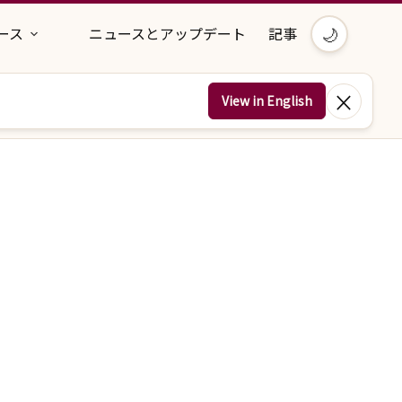
🌙
ース
ニュースとアップデート
記事
×
View in English