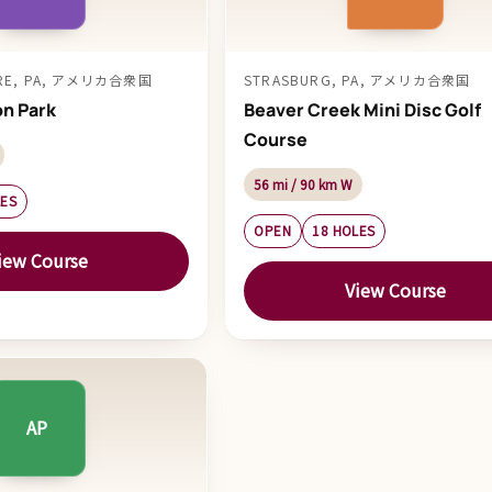
ARE, PA, アメリカ合衆国
STRASBURG, PA, アメリカ合衆国
on Park
Beaver Creek Mini Disc Golf
Course
56 mi / 90 km W
LES
OPEN
18 HOLES
iew Course
View Course
AP