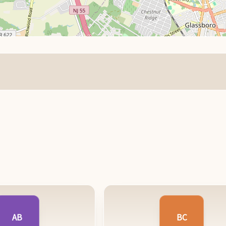
AB
BC