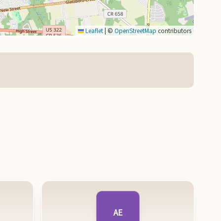
Leaflet
|
©
OpenStreetMap
contributors
AE