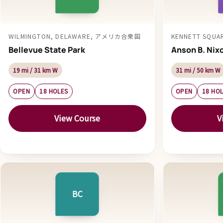
WILMINGTON, DELAWARE, アメリカ合衆国
KENNETT SQU
Bellevue State Park
Anson B. Nix
19 mi / 31 km W
31 mi / 50 km W
OPEN
18 HOLES
OPEN
18 HO
View Course
V
BC