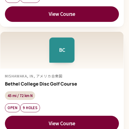
View Course
BC
MISHAWAKA, IN, アメリカ合衆国
Bethel College Disc Golf Course
45 mi / 72 km N
OPEN
9 HOLES
View Course