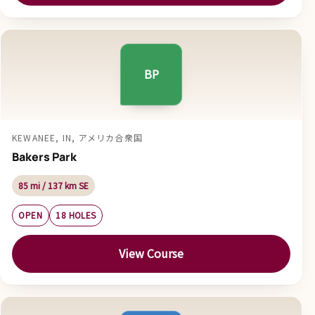
BP
KEWANEE, IN, アメリカ合衆国
Bakers Park
85 mi / 137 km SE
OPEN
18 HOLES
View Course