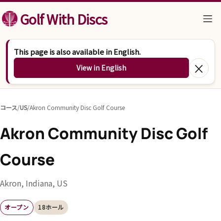
コンテンツへスキップ
Golf With Discs
This page is also available in English.
×
View in English
コース
/
US
/
Akron Community Disc Golf Course
Akron Community Disc Golf
Course
Akron, Indiana, US
オープン
18ホール