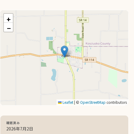
+
−
Leaflet
|
©
OpenStreetMap
contributors
確認済み
2026年7月2日