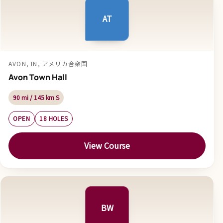
AT
AVON, IN, アメリカ合衆国
Avon Town Hall
90 mi / 145 km S
OPEN
18 HOLES
View Course
BW