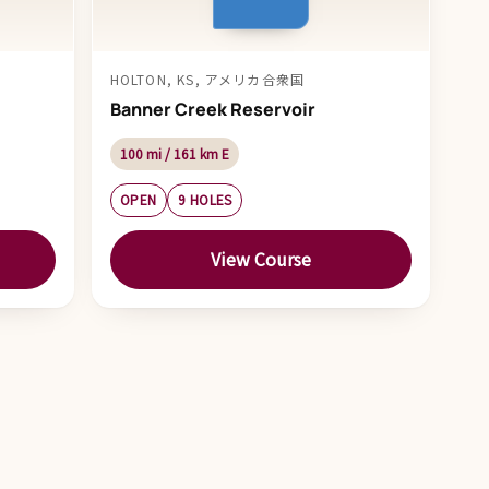
HOLTON, KS, アメリカ合衆国
Banner Creek Reservoir
100 mi / 161 km E
OPEN
9 HOLES
View Course