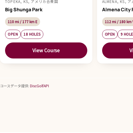
TOPEKA, KS, アメリカ合衆国
ALMENA, KS,
Big Shunga Park
Almena City 
110 mi / 177 km E
112 mi / 180 km
OPEN
18 HOLES
OPEN
9 HOL
View Course
V
コースデータ提供:
DiscGolfAPI