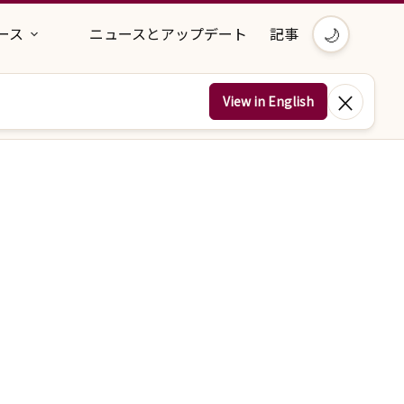
🌙
ース
ニュースとアップデート
記事
×
View in English