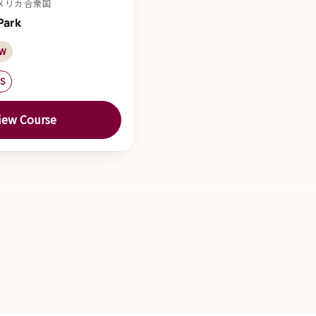
 アメリカ合衆国
Park
 W
ES
iew Course