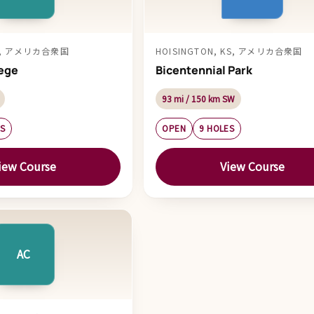
KS, アメリカ合衆国
HOISINGTON, KS, アメリカ合衆国
ege
Bicentennial Park
93 mi / 150 km SW
ES
OPEN
9 HOLES
iew Course
View Course
AC