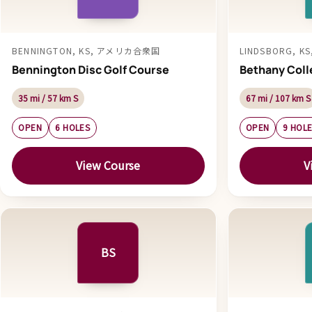
BENNINGTON, KS, アメリカ合衆国
LINDSBORG, 
Bennington Disc Golf Course
Bethany Coll
35 mi / 57 km S
67 mi / 107 km S
OPEN
6 HOLES
OPEN
9 HOL
View Course
V
BS