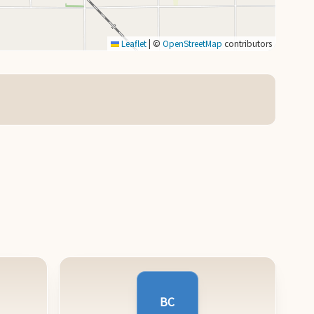
Leaflet
|
©
OpenStreetMap
contributors
BC