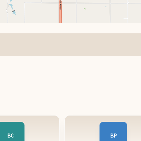
BC
BP