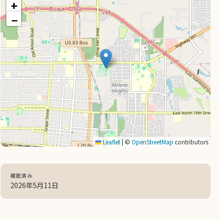
+
−
Leaflet
|
©
OpenStreetMap
contributors
確認済み
2026年5月11日