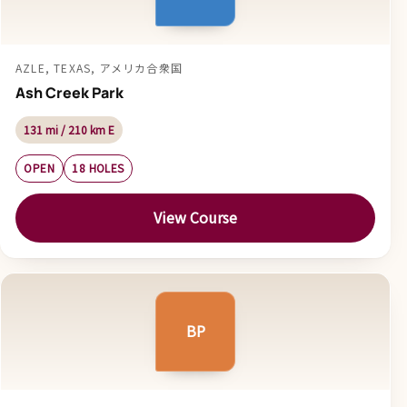
AZLE, TEXAS, アメリカ合衆国
Ash Creek Park
131 mi / 210 km E
OPEN
18 HOLES
View Course
BP