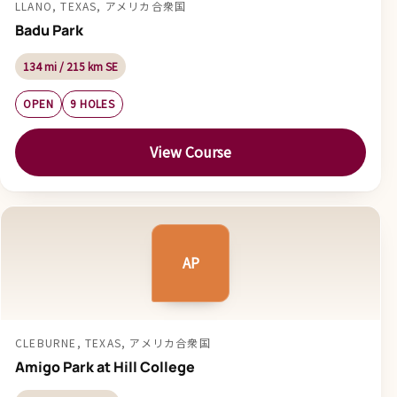
LLANO, TEXAS, アメリカ合衆国
Badu Park
134 mi / 215 km SE
OPEN
9 HOLES
View Course
AP
CLEBURNE, TEXAS, アメリカ合衆国
Amigo Park at Hill College