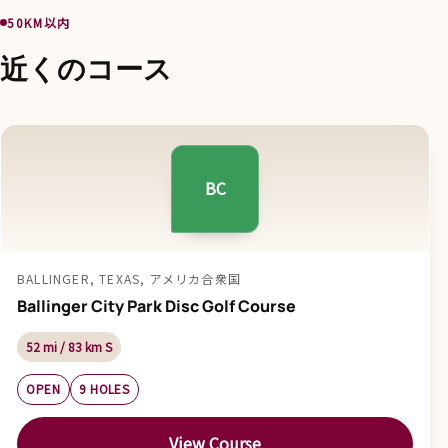
50KM以内
近くのコース
BC
BALLINGER, TEXAS, アメリカ合衆国
Ballinger City Park Disc Golf Course
52 mi / 83 km S
OPEN
9 HOLES
View Course