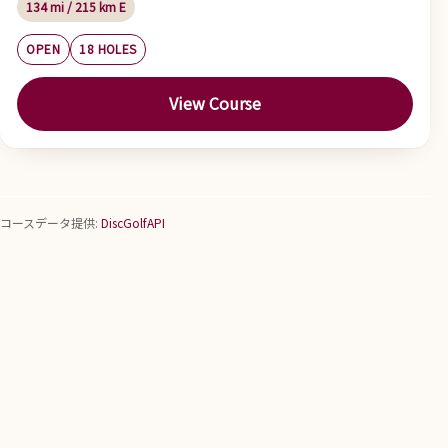
134 mi / 215 km E
OPEN
18 HOLES
View Course
コースデータ提供:
DiscGolfAPI