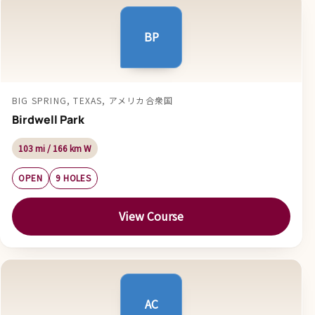
BP
BIG SPRING, TEXAS, アメリカ合衆国
Birdwell Park
103 mi / 166 km W
OPEN
9 HOLES
View Course
AC