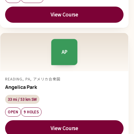
View Course
AP
READING, PA, アメリカ合衆国
Angelica Park
33 mi / 53 km SW
OPEN
9 HOLES
View Course