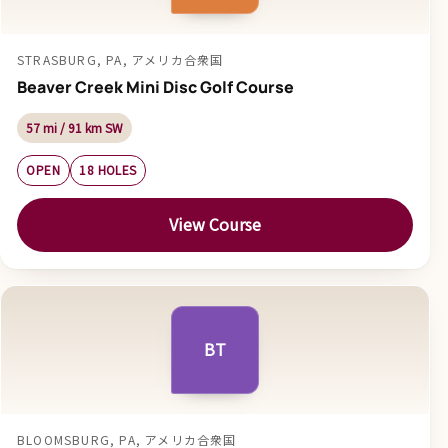
STRASBURG, PA, アメリカ合衆国
Beaver Creek Mini Disc Golf Course
57 mi / 91 km SW
OPEN
18 HOLES
View Course
BT
BLOOMSBURG, PA, アメリカ合衆国