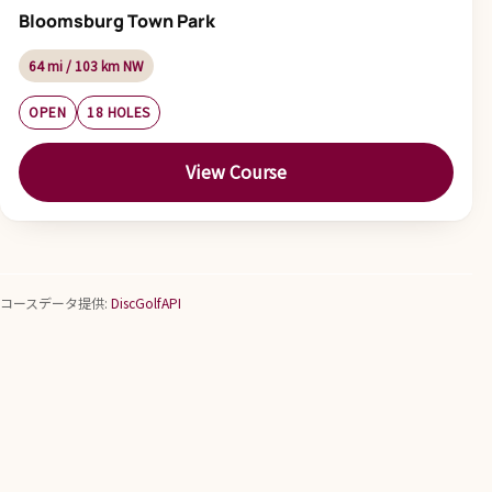
Bloomsburg Town Park
64 mi / 103 km NW
OPEN
18 HOLES
View Course
コースデータ提供:
DiscGolfAPI