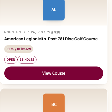
AL
MOUNTAIN TOP, PA, アメリカ合衆国
American Legion Mtn. Post 781 Disc Golf Course
51 mi / 81 km NW
OPEN
18 HOLES
View Course
BC