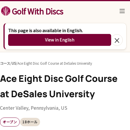
コンテンツへスキップ
Golf With Discs
This page is also available in English.
×
View in English
コース
/
US
/
Ace Eight Disc Golf Course at DeSales University
Ace Eight Disc Golf Course
at DeSales University
Center Valley, Pennsylvania, US
オープン
18ホール