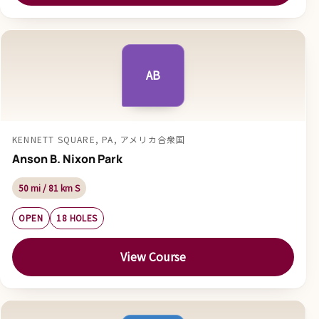
AB
KENNETT SQUARE, PA, アメリカ合衆国
Anson B. Nixon Park
50 mi / 81 km S
OPEN
18 HOLES
View Course