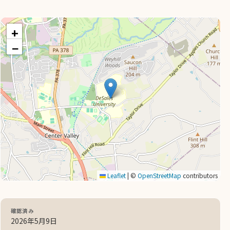
+
−
Leaflet
|
©
OpenStreetMap
contributors
確認済み
2026年5月9日