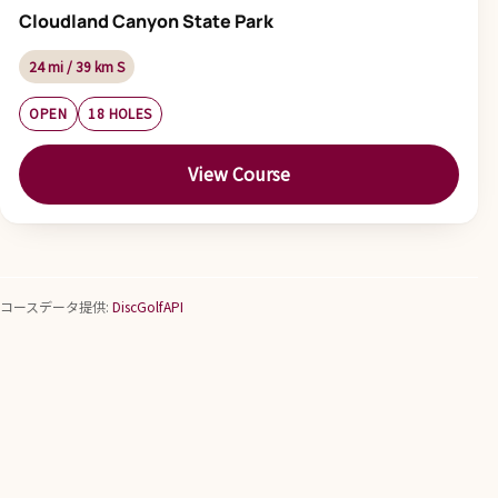
Cloudland Canyon State Park
24 mi / 39 km S
OPEN
18 HOLES
View Course
コースデータ提供:
DiscGolfAPI