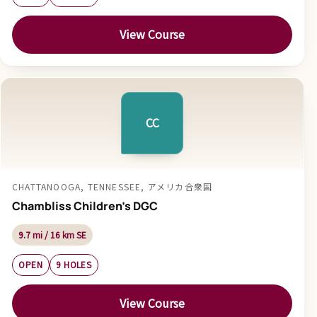
View Course
CC
CHATTANOOGA, TENNESSEE, アメリカ合衆国
Chambliss Children's DGC
9.7 mi / 16 km SE
OPEN
9 HOLES
View Course