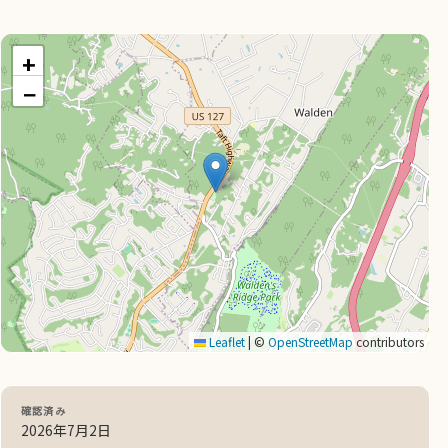
+
−
Leaflet
|
©
OpenStreetMap
contributors
確認済み
2026年7月2日