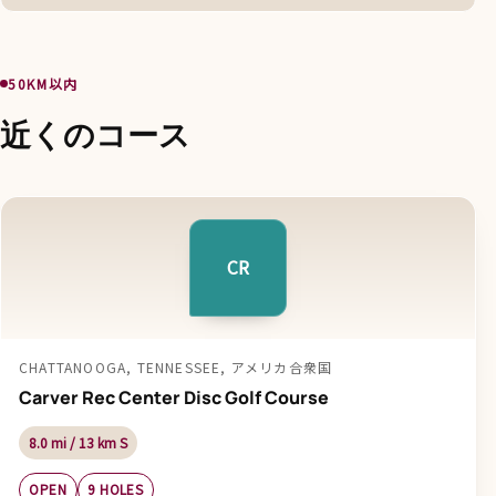
50KM以内
近くのコース
CR
CHATTANOOGA, TENNESSEE, アメリカ合衆国
Carver Rec Center Disc Golf Course
8.0 mi / 13 km S
OPEN
9 HOLES