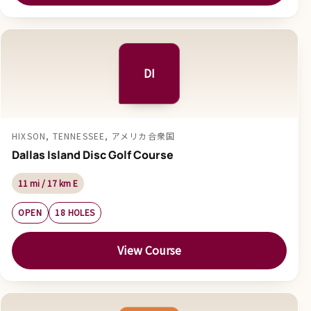
DI
HIXSON, TENNESSEE, アメリカ合衆国
Dallas Island Disc Golf Course
11 mi / 17 km E
OPEN
18 HOLES
View Course