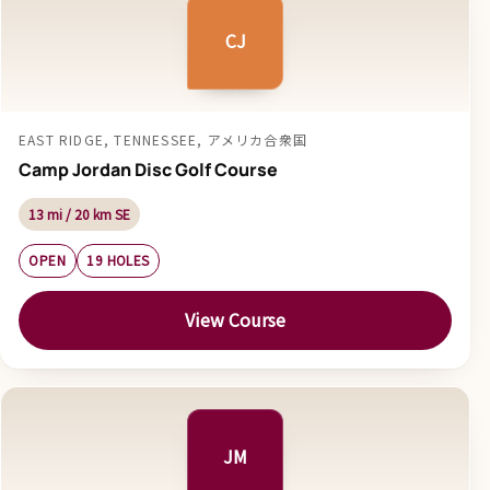
CJ
EAST RIDGE, TENNESSEE, アメリカ合衆国
Camp Jordan Disc Golf Course
13 mi / 20 km SE
OPEN
19 HOLES
View Course
JM