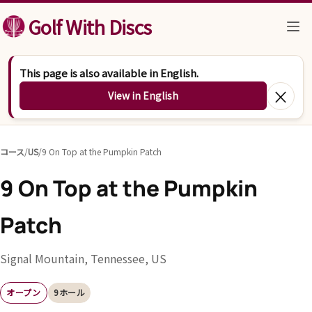
コンテンツへスキップ
Golf With Discs
This page is also available in English.
×
View in English
コース
/
US
/
9 On Top at the Pumpkin Patch
9 On Top at the Pumpkin
Patch
Signal Mountain, Tennessee, US
オープン
9ホール