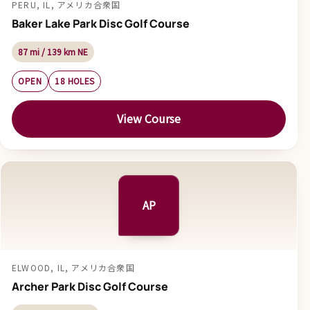
PERU, IL, アメリカ合衆国
Baker Lake Park Disc Golf Course
87 mi / 139 km NE
OPEN
18 HOLES
View Course
AP
ELWOOD, IL, アメリカ合衆国
Archer Park Disc Golf Course