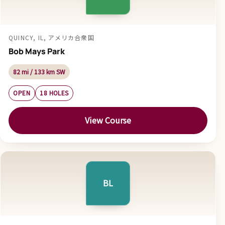
QUINCY, IL, アメリカ合衆国
Bob Mays Park
82 mi / 133 km SW
OPEN
18 HOLES
View Course
BL