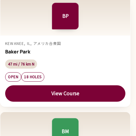
BP
KEWANEE, IL, アメリカ合衆国
Baker Park
47 mi / 76 km N
OPEN
18 HOLES
View Course
BM