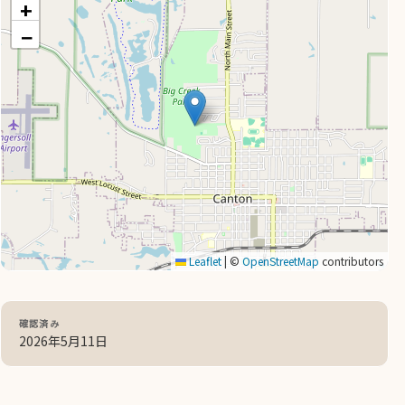
+
−
Leaflet
|
©
OpenStreetMap
contributors
確認済み
2026年5月11日