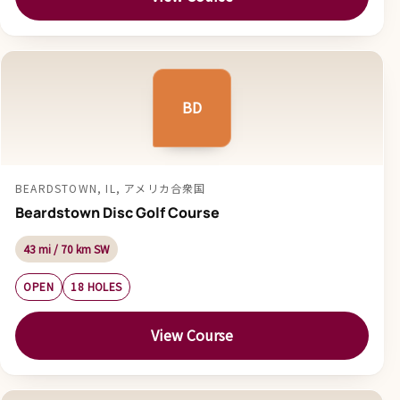
BD
BEARDSTOWN, IL, アメリカ合衆国
Beardstown Disc Golf Course
43 mi / 70 km SW
OPEN
18 HOLES
View Course