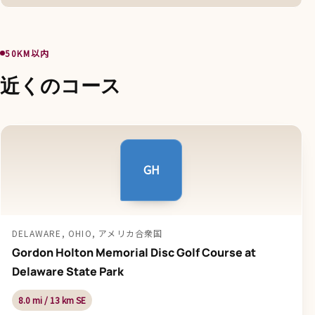
50KM以内
近くのコース
GH
DELAWARE, OHIO, アメリカ合衆国
Gordon Holton Memorial Disc Golf Course at
Delaware State Park
8.0 mi / 13 km SE