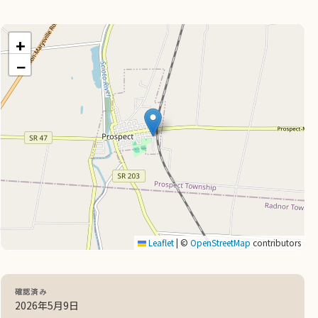
+
−
Leaflet
|
©
OpenStreetMap
contributors
確認済み
2026年5月9日