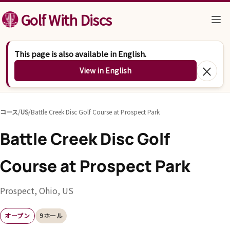
コンテンツへスキップ
Golf With Discs
This page is also available in English.
×
View in English
コース
/
US
/
Battle Creek Disc Golf Course at Prospect Park
Battle Creek Disc Golf
Course at Prospect Park
Prospect, Ohio, US
オープン
9ホール