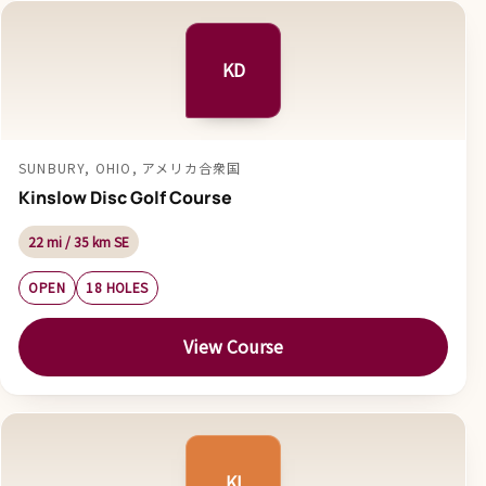
KD
SUNBURY, OHIO, アメリカ合衆国
Kinslow Disc Golf Course
22 mi / 35 km SE
OPEN
18 HOLES
View Course
KI