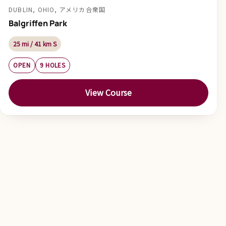
DUBLIN, OHIO, アメリカ合衆国
Balgriffen Park
25 mi / 41 km S
OPEN
9 HOLES
View Course