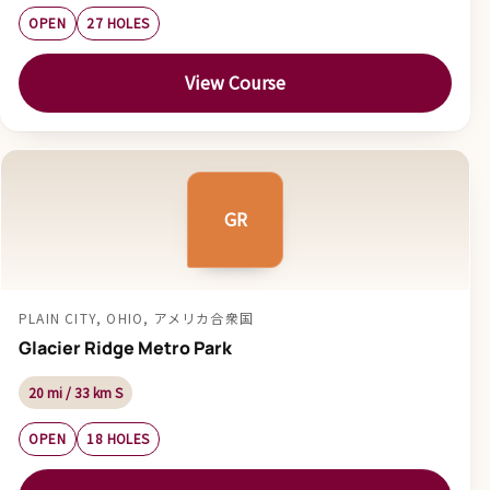
OPEN
27 HOLES
View Course
GR
PLAIN CITY, OHIO, アメリカ合衆国
Glacier Ridge Metro Park
20 mi / 33 km S
OPEN
18 HOLES