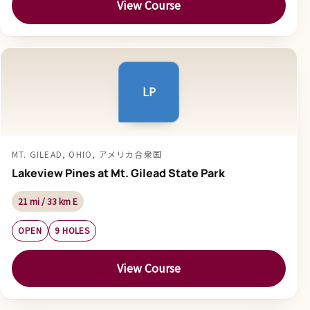
View Course
LP
MT. GILEAD, OHIO, アメリカ合衆国
Lakeview Pines at Mt. Gilead State Park
21 mi / 33 km E
OPEN
9 HOLES
View Course