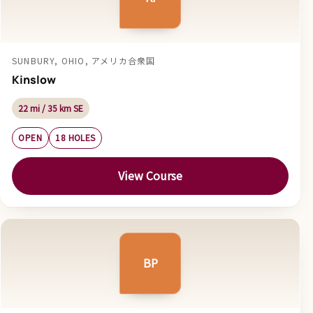
SUNBURY, OHIO, アメリカ合衆国
Kinslow
22 mi / 35 km SE
OPEN
18 HOLES
View Course
BP