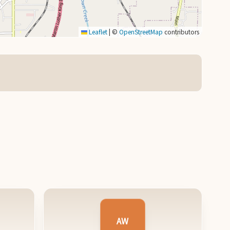
Leaflet
|
©
OpenStreetMap
contributors
AW