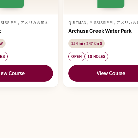
ISSISSIPPI, アメリカ合衆国
QUITMAN, MISSISSIPPI, アメリカ
k
Archusa Creek Water Park
 W
154 mi / 247 km S
LES
OPEN
18 HOLES
iew Course
View Course