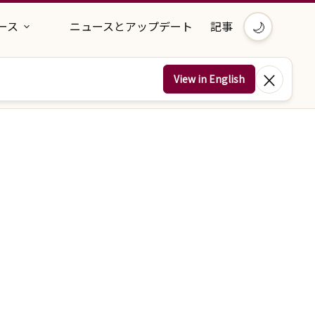
🌙
ース
ニュースとアップデート
記事
×
View in English