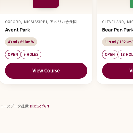
OXFORD, MISSISSIPPI, アメリカ合衆国
CLEVELAND, M
Avent Park
Bear Pen Par
43 mi / 69 km W
119 mi / 192 km
OPEN
9 HOLES
OPEN
18 HO
View Course
V
コースデータ提供:
DiscGolfAPI