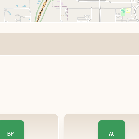
BP
AC