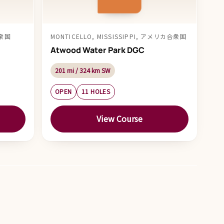
合衆国
MONTICELLO, MISSISSIPPI, アメリカ合衆国
Atwood Water Park DGC
201 mi / 324 km SW
OPEN
11 HOLES
View Course