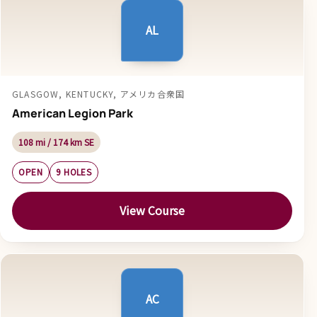
AL
GLASGOW, KENTUCKY, アメリカ合衆国
American Legion Park
108 mi / 174 km SE
OPEN
9 HOLES
View Course
AC