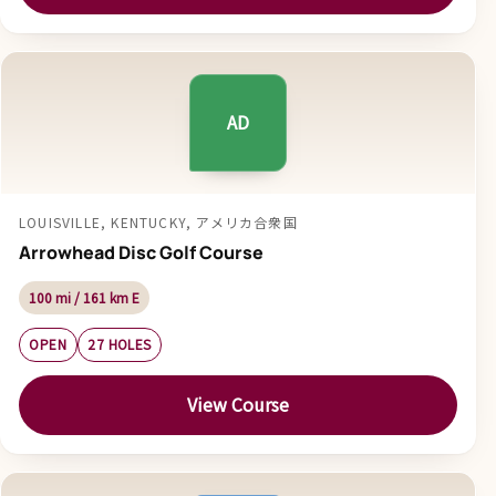
AD
LOUISVILLE, KENTUCKY, アメリカ合衆国
Arrowhead Disc Golf Course
100 mi / 161 km E
OPEN
27 HOLES
View Course