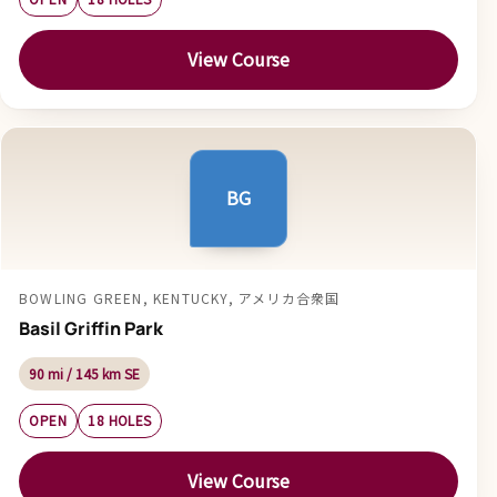
View Course
BG
BOWLING GREEN, KENTUCKY, アメリカ合衆国
Basil Griffin Park
90 mi / 145 km SE
OPEN
18 HOLES
View Course