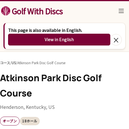
コンテンツへスキップ
Golf With Discs
This page is also available in English.
×
View in English
コース
/
US
/
Atkinson Park Disc Golf Course
Atkinson Park Disc Golf
Course
Henderson, Kentucky, US
オープン
18ホール