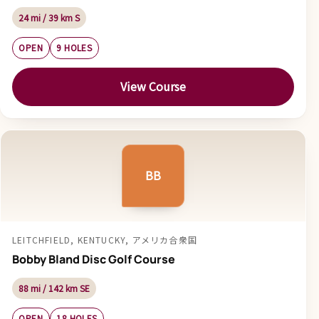
24 mi / 39 km S
OPEN
9 HOLES
View Course
BB
LEITCHFIELD, KENTUCKY, アメリカ合衆国
Bobby Bland Disc Golf Course
88 mi / 142 km SE
OPEN
18 HOLES