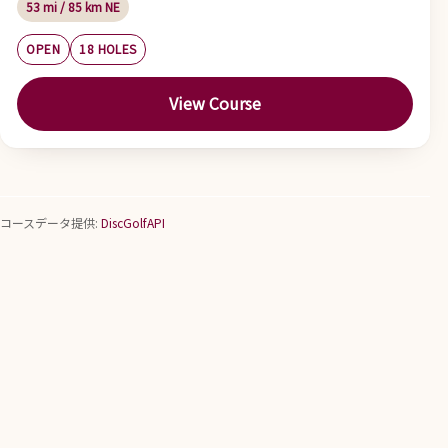
53 mi / 85 km NE
OPEN
18 HOLES
View Course
コースデータ提供:
DiscGolfAPI