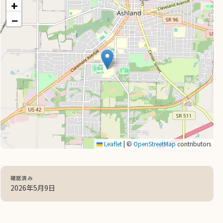
+
−
Leaflet
|
©
OpenStreetMap
contributors
確認済み
2026年5月9日