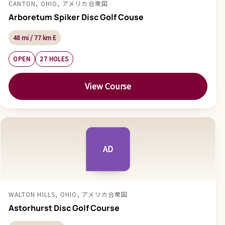
CANTON, OHIO, アメリカ合衆国
Arboretum Spiker Disc Golf Couse
48 mi / 77 km E
OPEN
27 HOLES
View Course
AD
WALTON HILLS, OHIO, アメリカ合衆国
Astorhurst Disc Golf Course