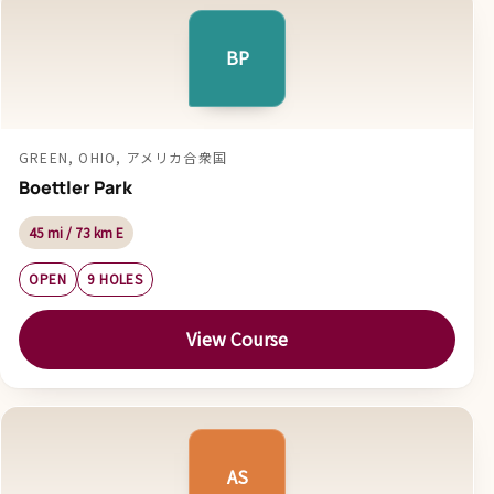
BP
GREEN, OHIO, アメリカ合衆国
Boettler Park
45 mi / 73 km E
OPEN
9 HOLES
View Course
AS