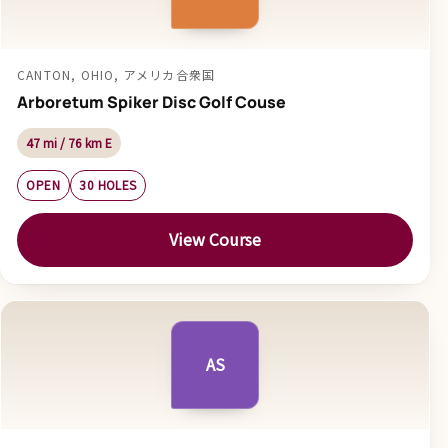
CANTON, OHIO, アメリカ合衆国
Arboretum Spiker Disc Golf Couse
47 mi / 76 km E
OPEN
30 HOLES
View Course
AS