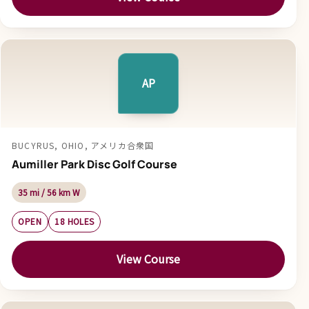
AP
BUCYRUS, OHIO, アメリカ合衆国
Aumiller Park Disc Golf Course
35 mi / 56 km W
OPEN
18 HOLES
View Course