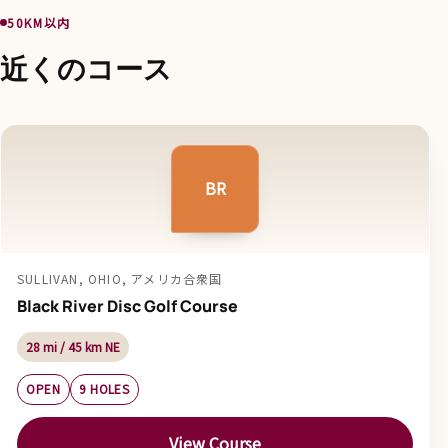
50KM以内
近くのコース
BR
SULLIVAN, OHIO, アメリカ合衆国
Black River Disc Golf Course
28 mi / 45 km NE
OPEN
9 HOLES
View Course