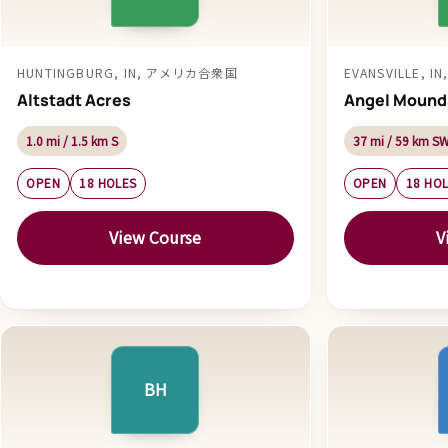
HUNTINGBURG, IN, アメリカ合衆国
EVANSVILLE,
Altstadt Acres
Angel Mound
1.0 mi / 1.5 km S
37 mi / 59 km S
OPEN
18 HOLES
OPEN
18 HO
View Course
V
BH