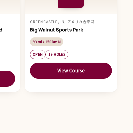
GREENCASTLE, IN, アメリカ合衆国
d
Big Walnut Sports Park
93 mi / 150 km N
OPEN
19 HOLES
View Course