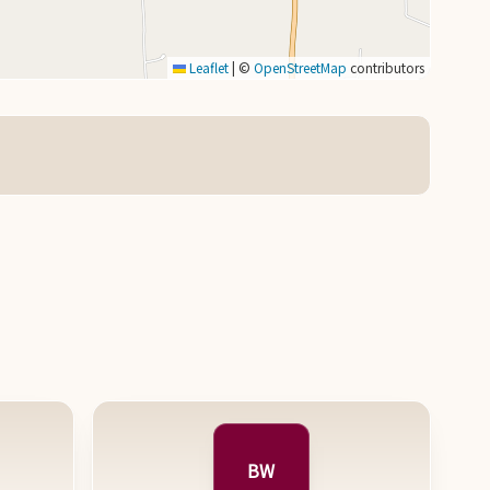
Leaflet
|
©
OpenStreetMap
contributors
BW