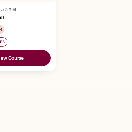
メリカ合衆国
ll
N
LES
iew Course