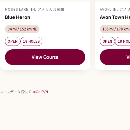
MOSES LAKE, IN, アメリカ合衆国
AVON, IN, ア
Blue Heron
Avon Town Ha
94 mi / 152 km NE
106 mi / 170 km 
OPEN
18 HOLES
OPEN
18 HO
View Course
V
コースデータ提供:
DiscGolfAPI