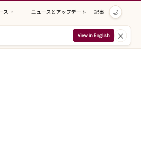
🌙
ース
ニュースとアップデート
記事
×
View in English