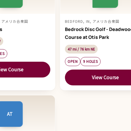
 IN, アメリカ合衆国
BEDFORD, IN, アメリカ合衆国
s
Bedrock Disc Golf - Deadwoo
Course at Otis Park
W
47 mi / 76 km NE
LES
OPEN
9 HOLES
iew Course
View Course
AT