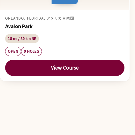
ORLANDO, FLORIDA, アメリカ合衆国
Avalon Park
18 mi / 30 km NE
OPEN
9 HOLES
View Course