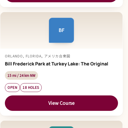
BF
ORLANDO, FLORIDA, アメリカ合衆国
Bill Frederick Park at Turkey Lake: The Original
15 mi / 24 km NW
OPEN
18 HOLES
View Course