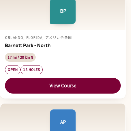
BP
ORLANDO, FLORIDA, アメリカ合衆国
Barnett Park - North
17 mi / 28 km N
OPEN
18 HOLES
View Course
AP