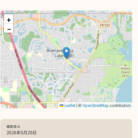
+
−
Leaflet
|
©
OpenStreetMap
contributors
確認済み
2026年5月20日