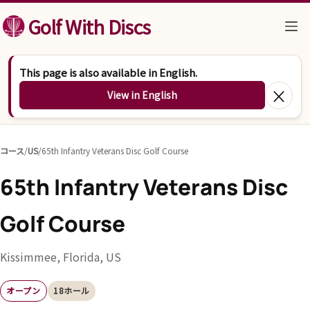
コンテンツへスキップ
Golf With Discs
This page is also available in English.
×
View in English
コース
/
US
/
65th Infantry Veterans Disc Golf Course
65th Infantry Veterans Disc
Golf Course
Kissimmee, Florida, US
オープン
18ホール