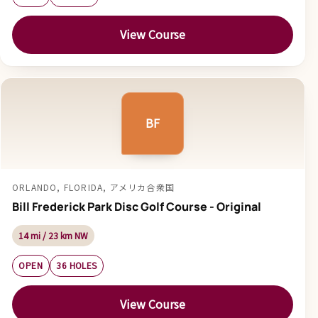
View Course
BF
ORLANDO, FLORIDA, アメリカ合衆国
Bill Frederick Park Disc Golf Course - Original
14 mi / 23 km NW
OPEN
36 HOLES
View Course