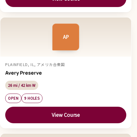
AP
PLAINFIELD, IL, アメリカ合衆国
Avery Preserve
26 mi / 42 km W
OPEN
9 HOLES
View Course