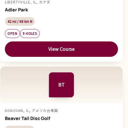
LIBERTYVILLE, IL, カナダ
Adler Park
42 mi / 68 km N
OPEN
9 HOLES
View Course
BT
DONOVAN, IL, アメリカ合衆国
Beaver Tail Disc Golf