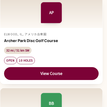
AP
ELWOOD, IL, アメリカ合衆国
Archer Park Disc Golf Course
32 mi / 51 km SW
OPEN
10 HOLES
View Course
BB