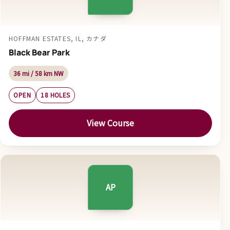
HOFFMAN ESTATES, IL, カナダ
Black Bear Park
36 mi / 58 km NW
OPEN
18 HOLES
View Course
AP