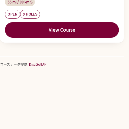
55 mi / 88 km S
OPEN
9 HOLES
View Course
コースデータ提供:
DiscGolfAPI