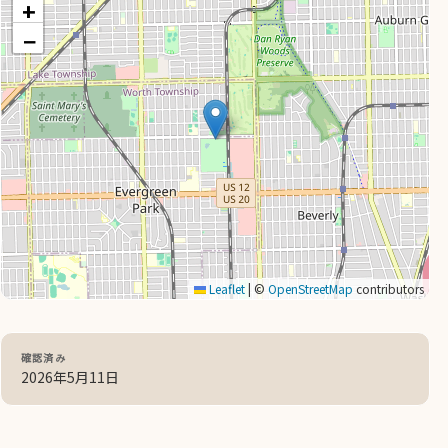
+
−
Leaflet
|
©
OpenStreetMap
contributors
確認済み
2026年5月11日