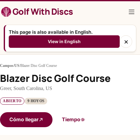
Saltar
Golf With Discs
al
contenido
This page is also available in English.
×
View in English
Campos
/
US
/
Blazer Disc Golf Course
Blazer Disc Golf Course
Greer, South Carolina, US
ABIERTO
9 HOYOS
Cómo llegar
Tiempo