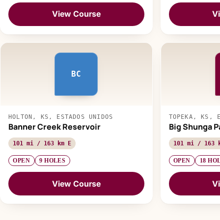
View Course
V
BC
HOLTON, KS, ESTADOS UNIDOS
TOPEKA, KS, 
Banner Creek Reservoir
Big Shunga P
101 mi / 163 km E
101 mi / 163 
OPEN
9 HOLES
OPEN
18 HO
View Course
V