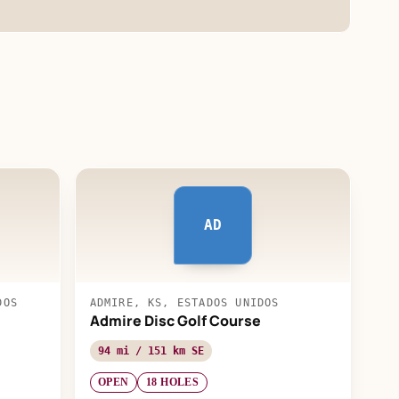
AD
DOS
ADMIRE, KS, ESTADOS UNIDOS
Admire Disc Golf Course
94 mi / 151 km SE
OPEN
18 HOLES