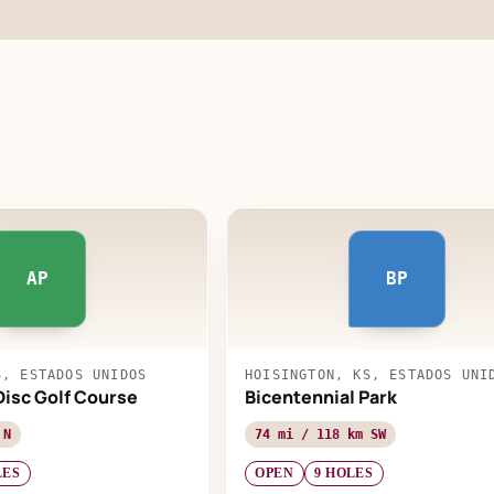
AP
BP
S, ESTADOS UNIDOS
HOISINGTON, KS, ESTADOS UNI
Disc Golf Course
Bicentennial Park
 N
74 mi / 118 km SW
LES
OPEN
9 HOLES