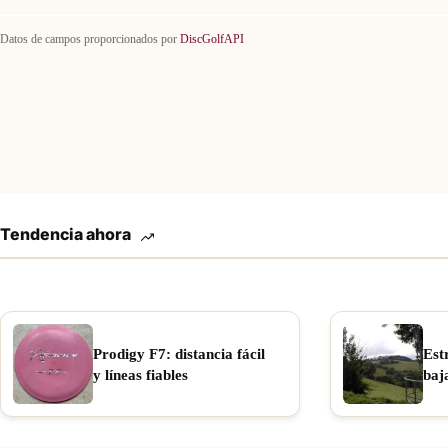
Datos de campos proporcionados por
DiscGolfAPI
Tendencia ahora
Prodigy F7: distancia fácil
Est
y líneas fiables
baj