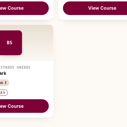
iew Course
View Course
BS
ESTADOS UNIDOS
ark
km E
LES
iew Course