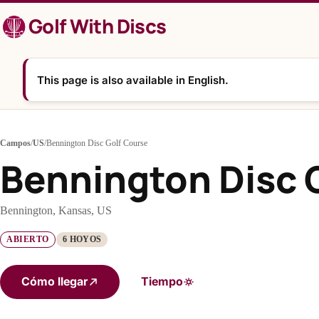
Saltar
Golf With Discs
al
contenido
This page is also available in English.
Campos
/
US
/
Bennington Disc Golf Course
Bennington Disc 
Bennington, Kansas, US
ABIERTO
6 HOYOS
Cómo llegar
Tiempo