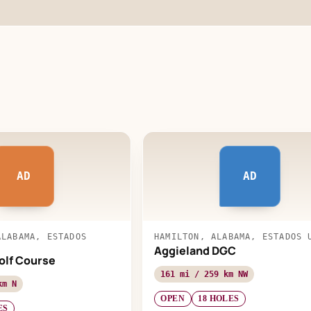
AD
AD
ALABAMA, ESTADOS
HAMILTON, ALABAMA, ESTADOS 
Aggieland DGC
olf Course
161 mi / 259 km NW
km N
OPEN
18 HOLES
ES