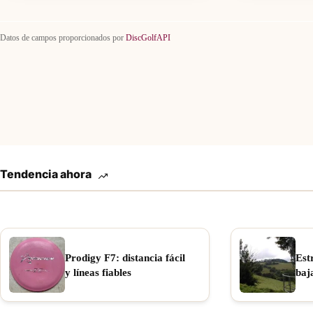
Datos de campos proporcionados por
DiscGolfAPI
Tendencia ahora
Prodigy F7: distancia fácil
Est
y líneas fiables
baj