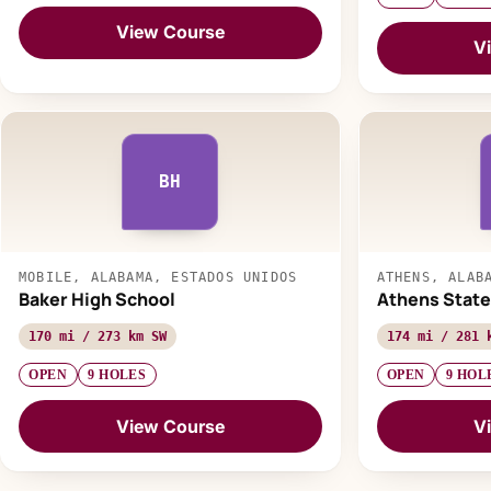
View Course
V
BH
MOBILE, ALABAMA, ESTADOS UNIDOS
ATHENS, ALAB
Baker High School
Athens State
170 mi / 273 km SW
174 mi / 281 
OPEN
9 HOLES
OPEN
9 HOL
View Course
V