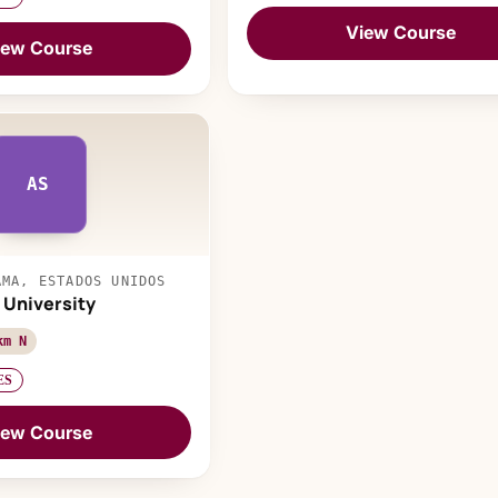
View Course
iew Course
AS
AMA, ESTADOS UNIDOS
 University
km N
ES
iew Course