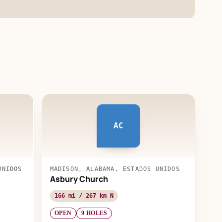
AC
UNIDOS
MADISON, ALABAMA, ESTADOS UNIDOS
Asbury Church
166 mi / 267 km N
OPEN
9 HOLES