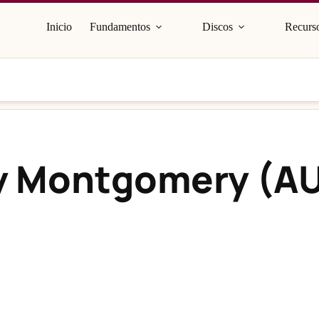
Inicio
Fundamentos
Discos
Recurso
ty Montgomery (A