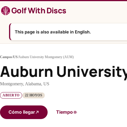
Saltar
Golf With Discs
al
contenido
This page is also available in English.
Campos
/
US
/
Auburn University Montgomery (AUM)
Auburn Universi
Montgomery, Alabama, US
ABIERTO
22 HOYOS
Cómo llegar
Tiempo