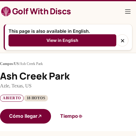
Saltar
Golf With Discs
al
contenido
This page is also available in English.
×
View in English
Campos
/
US
/
Ash Creek Park
Ash Creek Park
Azle, Texas, US
ABIERTO
18 HOYOS
Cómo llegar
Tiempo