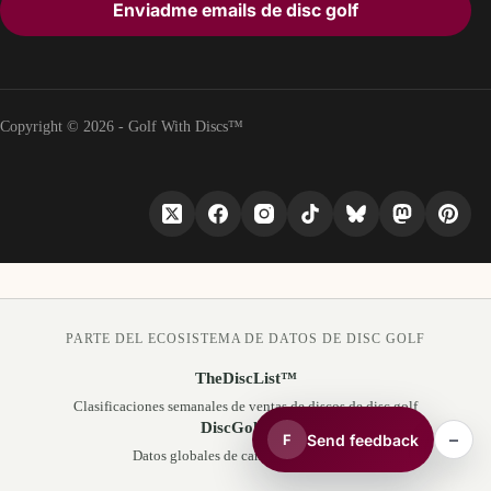
Enviadme emails de disc golf
Copyright © 2026 - Golf With Discs™
PARTE DEL ECOSISTEMA DE DATOS DE DISC GOLF
TheDiscList™
Clasificaciones semanales de ventas de discos de disc golf
DiscGolfAPI
–
Send feedback
F
Datos globales de campos de disc golf