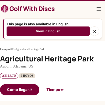
Saltar
Golf With Discs
al
contenido
This page is also available in English.
×
View in English
Campos
/
US
/
Agricultural Heritage Park
Agricultural Heritage Park
Auburn, Alabama, US
ABIERTO
9 HOYOS
Cómo llegar
Tiempo