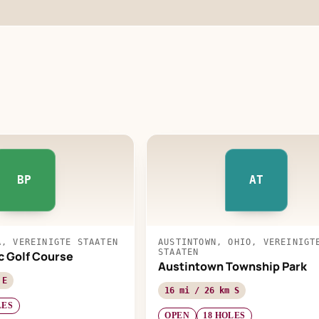
BP
AT
A, VEREINIGTE STAATEN
AUSTINTOWN, OHIO, VEREINIGT
STAATEN
c Golf Course
Austintown Township Park
 E
16 mi / 26 km S
LES
OPEN
18 HOLES