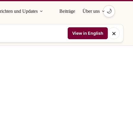
🌙
richten und Updates
Beiträge
Über uns
×
View in English