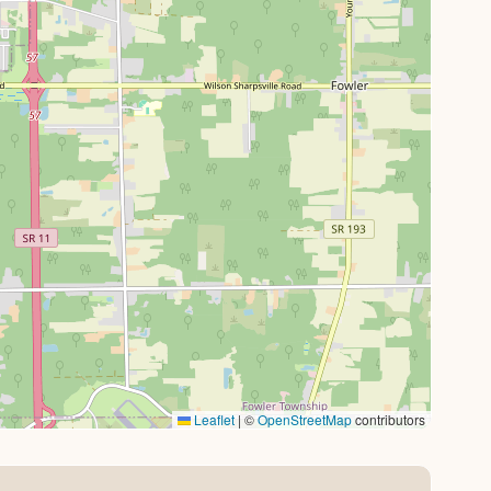
Leaflet
|
©
OpenStreetMap
contributors