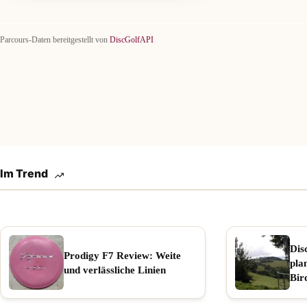
Parcours-Daten bereitgestellt von
DiscGolfAPI
Im Trend
Dis
Prodigy F7 Review: Weite
pla
und verlässliche Linien
Bir