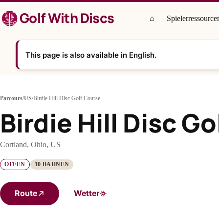
Zum
Golf With Discs
Inhalt
⌂
Spielerressource
springen
This page is also available in English.
Parcours
/
US
/
Birdie Hill Disc Golf Course
Birdie Hill Disc G
Cortland, Ohio, US
OFFEN
10 BAHNEN
Route
Wetter