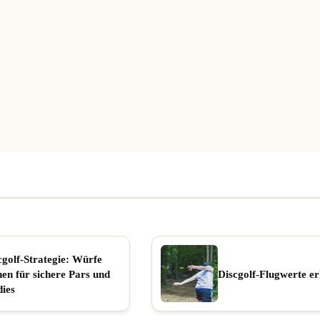
cgolf-Strategie: Würfe
nen für sichere Pars und
Discgolf-Flugwerte er
dies