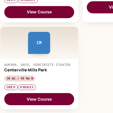
OPEN
18 HOLES
V
View Course
CM
AURORA, OHIO, VEREINIGTE STAATEN
Centerville Mills Park
30 mi / 49 km W
OPEN
9 HOLES
View Course