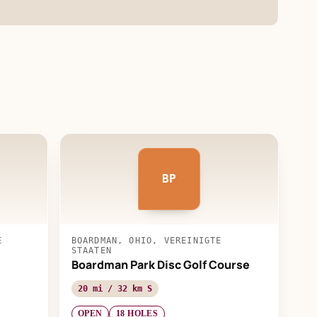
BP
E
BOARDMAN, OHIO, VEREINIGTE
STAATEN
Boardman Park Disc Golf Course
20 mi / 32 km S
OPEN
18 HOLES