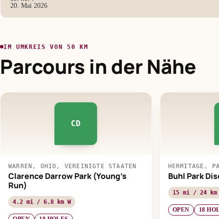
20. Mai 2026
IM UMKREIS VON 50 KM
Parcours in der Nähe
CD
WARREN, OHIO, VEREINIGTE STAATEN
HERMITAGE, P
Clarence Darrow Park (Young's
Buhl Park Dis
Run)
15 mi / 24 km
4.2 mi / 6.8 km W
OPEN
18 HO