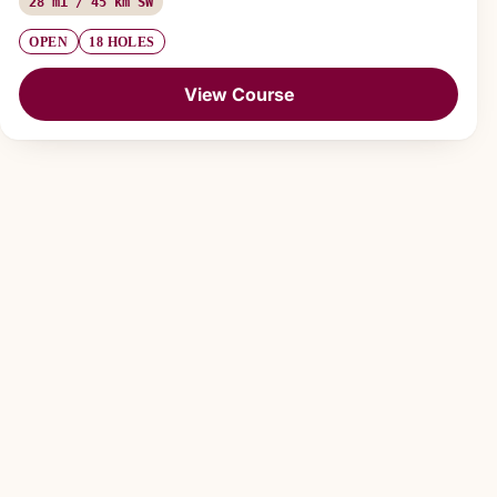
28 mi / 45 km SW
OPEN
18 HOLES
View Course