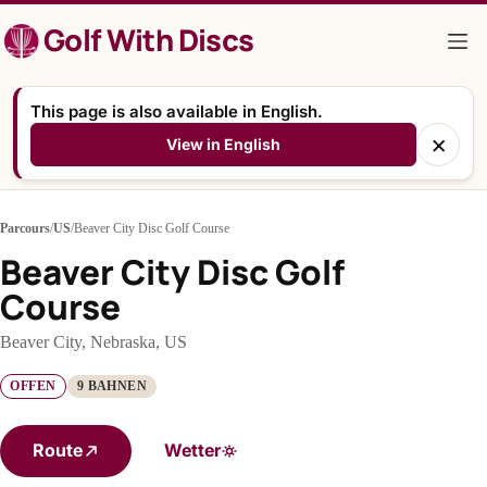
Zum
Golf With Discs
Inhalt
springen
This page is also available in English.
×
View in English
Parcours
/
US
/
Beaver City Disc Golf Course
Beaver City Disc Golf
Course
Beaver City, Nebraska, US
OFFEN
9 BAHNEN
Route
Wetter