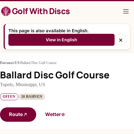
Zum
Golf With Discs
Inhalt
springen
This page is also available in English.
×
View in English
Parcours
/
US
/
Ballard Disc Golf Course
Ballard Disc Golf Course
Tupelo, Mississippi, US
OFFEN
18 BAHNEN
Route
Wetter