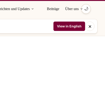
🌙
richten und Updates
Beiträge
Über uns
×
View in English