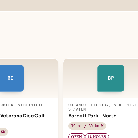
6I
BP
LORIDA, VEREINIGTE
ORLANDO, FLORIDA, VEREINIGT
STAATEN
 Veterans Disc Golf
Barnett Park - North
19 mi / 30 km W
 SW
OPEN
18 HOLES