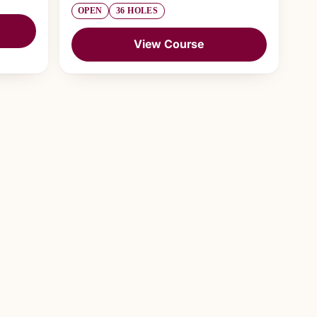
OPEN
36 HOLES
View Course