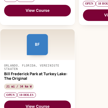
OPEN
18 HO
View Course
V
BF
ORLANDO, FLORIDA, VEREINIGTE
STAATEN
Bill Frederick Park at Turkey Lake:
The Original
21 mi / 34 km W
OPEN
18 HOLES
View Course