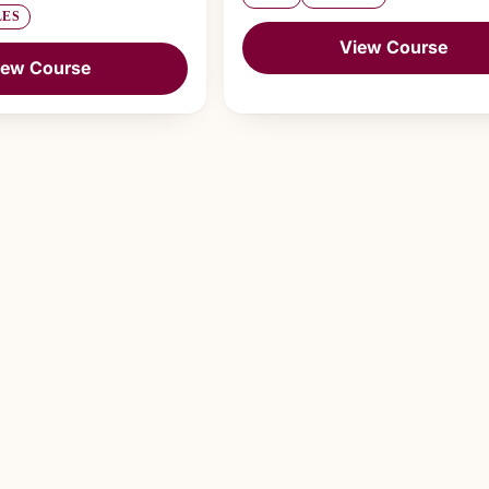
LES
View Course
iew Course