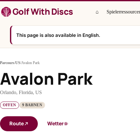
Zum
Golf With Discs
Inhalt
⌂
Spielerressource
springen
This page is also available in English.
Parcours
/
US
/
Avalon Park
Avalon Park
Orlando, Florida, US
OFFEN
9 BAHNEN
Route
Wetter