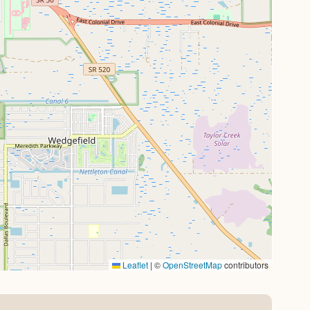
Leaflet
|
©
OpenStreetMap
contributors