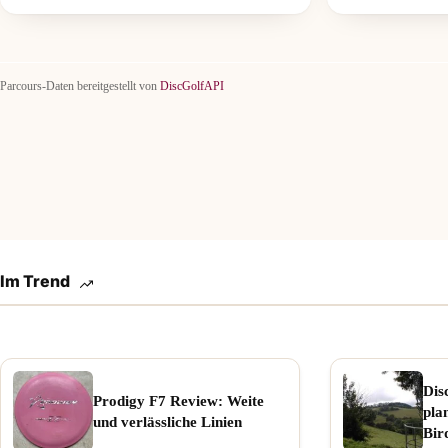
Parcours-Daten bereitgestellt von
DiscGolfAPI
Im Trend
Dis
Prodigy F7 Review: Weite
pla
und verlässliche Linien
Bir