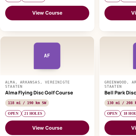
View Course
V
AF
ALMA, ARKANSAS, VEREINIGTE
GREENWOOD, A
STAATEN
STAATEN
Alma Flying Disc Golf Course
Bell Park Dis
118 mi / 190 km SW
130 mi / 208 
OPEN
21 HOLES
OPEN
18 HO
View Course
V