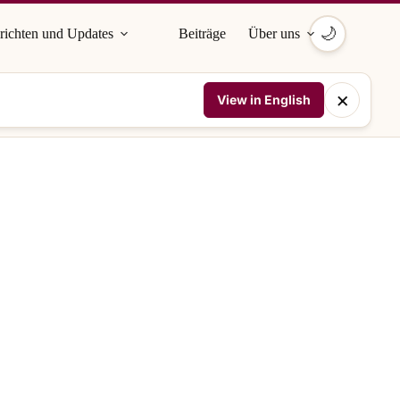
🌙
richten und Updates
Beiträge
Über uns
×
View in English