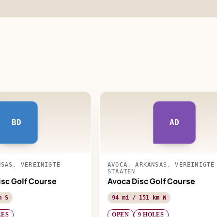
BD
AD
NSAS, VEREINIGTE
AVOCA, ARKANSAS, VEREINIGTE
STAATEN
isc Golf Course
Avoca Disc Golf Course
m S
94 mi / 151 km W
LES
OPEN
9 HOLES