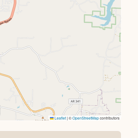
Leaflet
|
©
OpenStreetMap
contributors