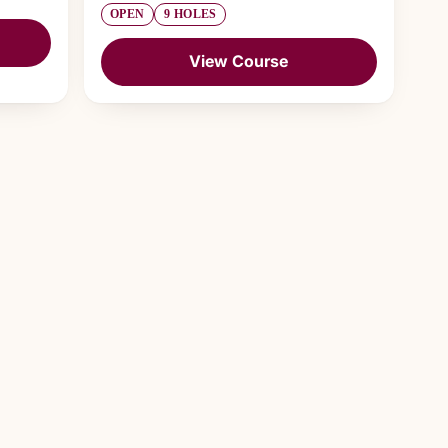
OPEN
9 HOLES
View Course