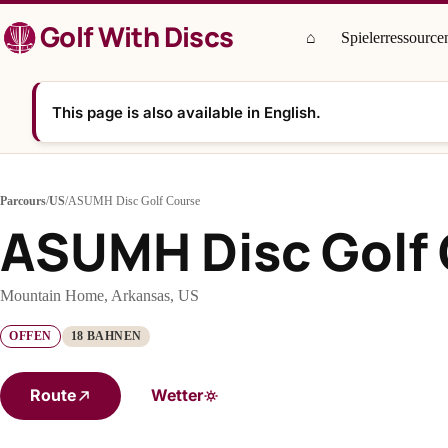
Zum
Golf With Discs
Inhalt
⌂
Spielerressource
springen
This page is also available in English.
Parcours
/
US
/
ASUMH Disc Golf Course
ASUMH Disc Golf
Mountain Home, Arkansas, US
OFFEN
18 BAHNEN
Route
Wetter