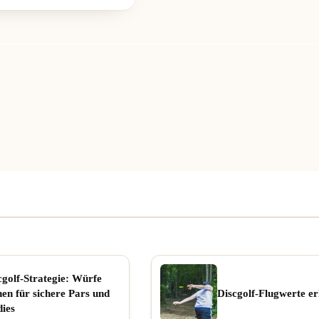
cgolf-Strategie: Würfe
nen für sichere Pars und
Discgolf-Flugwerte er
dies