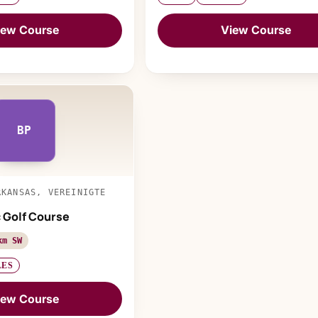
iew Course
View Course
BP
RKANSAS, VEREINIGTE
c Golf Course
km SW
LES
iew Course