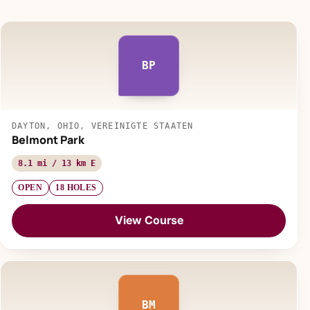
BP
DAYTON, OHIO, VEREINIGTE STAATEN
Belmont Park
8.1 mi / 13 km E
OPEN
18 HOLES
View Course
BM