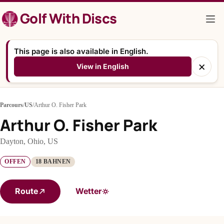
Zum
Golf With Discs
Inhalt
springen
This page is also available in English.
×
View in English
Parcours
/
US
/
Arthur O. Fisher Park
Arthur O. Fisher Park
Dayton, Ohio, US
OFFEN
18 BAHNEN
Route
Wetter