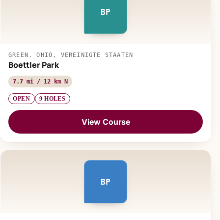
BP
GREEN, OHIO, VEREINIGTE STAATEN
Boettler Park
7.7 mi / 12 km N
OPEN
9 HOLES
View Course
BP