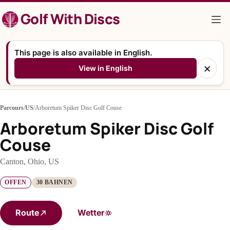
Zum
Golf With Discs
Inhalt
springen
This page is also available in English.
×
View in English
Parcours
/
US
/
Arboretum Spiker Disc Golf Couse
Arboretum Spiker Disc Golf
Couse
Canton, Ohio, US
OFFEN
30 BAHNEN
Route
Wetter