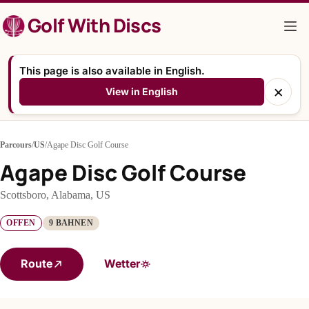
Zum
Golf With Discs
Inhalt
springen
This page is also available in English.
×
View in English
Parcours
/
US
/
Agape Disc Golf Course
Agape Disc Golf Course
Scottsboro, Alabama, US
OFFEN
9 BAHNEN
Route
Wetter