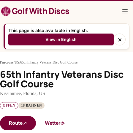
Zum
Golf With Discs
Inhalt
springen
This page is also available in English.
×
View in English
Parcours
/
US
/
65th Infantry Veterans Disc Golf Course
65th Infantry Veterans Disc
Golf Course
Kissimmee, Florida, US
OFFEN
18 BAHNEN
Route
Wetter